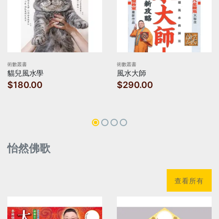
術數叢書
術數叢書
貓兒風水學
風水大師
$180.00
$290.00
怡然佛歌
查看所有