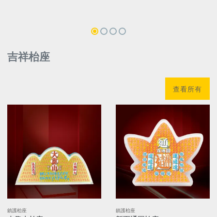
吉祥枱座
查看所有
鎮護枱座
鎮護枱座