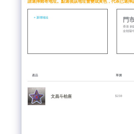
請選擇郵寄地址。點選後該地址會變成黃色，代表已選擇
+ 新增地址
門市
香港 銅
金朝陽中心
產品
單價
文昌斗枱座
$238