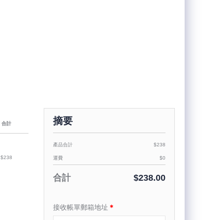
摘要
合計
產品合計
$238
$238
運費
$0
合計
$238.00
接收帳單郵箱地址
＊