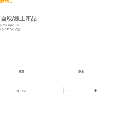
該地址。
自取/線上產品
鑼灣羅素街38號
 8/F 801-2室
重量
數量
$0.35KG