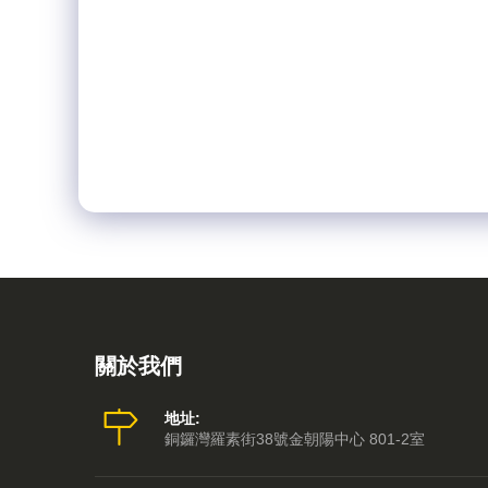
關於我們
地址:
銅鑼灣羅素街38號金朝陽中心 801-2室