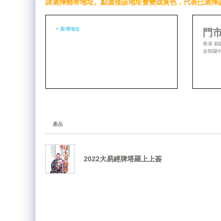
請選擇郵寄地址。點選後該地址會變成黃色，代表已選擇
+ 新增地址
門市
香港 銅
金朝陽中心
產品
2022大易經牌塔羅上上簽