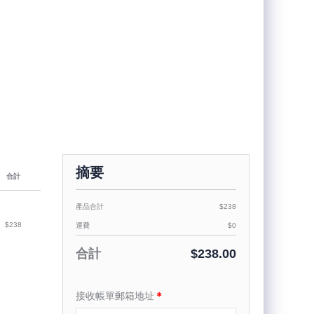
摘要
合計
產品合計
$238
$238
運費
$0
合計
$238.00
接收帳單郵箱地址
＊