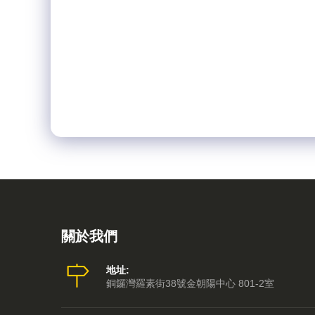
關於我們
地址:
銅鑼灣羅素街38號金朝陽中心 801-2室