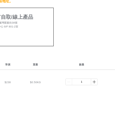
該地址。
自取/線上產品
鑼灣羅素街38號
 8/F 801-2室
單價
重量
數量
$238
$0.50KG