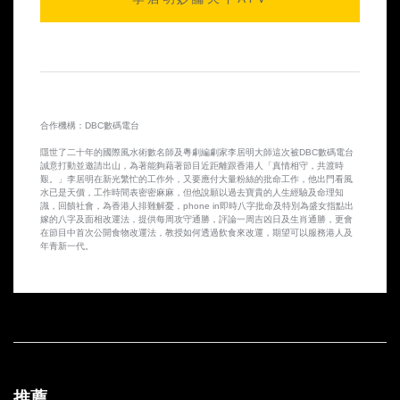
2014-10-10 第25集
2014-10-09 第24集
2014-10-08 第23集
合作機構：DBC數碼電台
2014-10-07 第22集
隱世了二十年的國際風水術數名師及粵劇編劇家李居明大師這次被DBC數碼電台
誠意打動並邀請出山，為著能夠藉著節目近距離跟香港人「真情相守，共渡時
2014-10-06 第21集
艱。」李居明在新光繁忙的工作外，又要應付大量粉絲的批命工作，他出門看風
水已是天價，工作時間表密密麻麻，但他說願以過去寶貴的人生經驗及命理知
識，回饋社會，為香港人排難解憂，phone in即時八字批命及特別為盛女指點出
2014-10-03 第20集
嫁的八字及面相改運法，提供每周攻守通勝，評論一周吉凶日及生肖通勝，更會
在節目中首次公開食物改運法，教授如何透過飲食來改運，期望可以服務港人及
年青新一代。
2014-10-02 第19集
2014-10-01 第18集
2014-09-30 第17集
2014-09-29 第16集
推薦