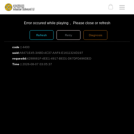
Error occured while playing， Please close or refresh
Refresh
Retry
Diagnosis
code：
4400
uuid:
A8471E45-3ABD-4C37-AAF4-E1611324D197
requestId:
4288681F-4EE1-4917-BED1-D67DFD496DED
Time：
2026-08-07 03:05:37