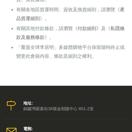
有關各地區貨運時間、簽收及換貨細則，請瀏覽《
產
品貨運細則
》。
有關其他付款條款，請瀏覽《
付款細則
》及《
私隱條
款及服務條款
》。
「覆蓋全球李居明」多媒體購物平台保留隨時終止或
變更此會籍內容、條款及細則之權利。
地址:
銅鑼灣羅素街38號金朝陽中心 801-2室
電郵: