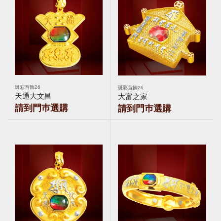
斑彩首飾26
斑彩首飾26
天通大文昌
大富之家
請到門巿選購
請到門巿選購