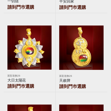
一切隱
平安回家
請到門巿選購
請到門巿選購
斑彩首飾26
斑彩首飾26
大日太陽花
天赦牌
請到門巿選購
請到門巿選購