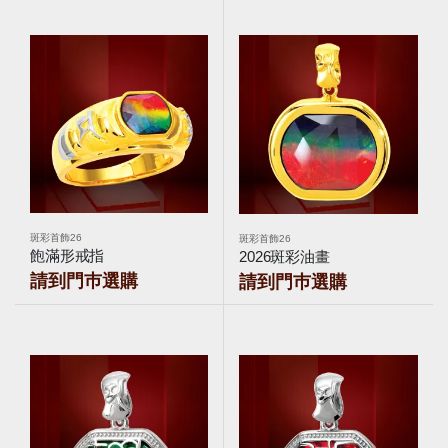
斑彩首飾26
斑彩首飾26
飽滿形戒指
2026斑彩油畫
請到門巿選購
請到門巿選購