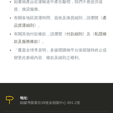
如書籍產品在運輸途中產生皺褶，我們不會提供退
貨、換貸服務。
有關各地區貨運時間、簽收及換貨細則，請瀏覽《
產
品貨運細則
》。
有關其他付款條款，請瀏覽《
付款細則
》及《
私隱條
款及服務條款
》。
「覆蓋全球李居明」多媒體購物平台保留隨時終止或
變更此會籍內容、條款及細則之權利。
地址:
銅鑼灣羅素街38號金朝陽中心 801-2室