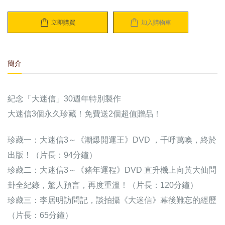
立即購買
加入購物車
簡介
紀念「大迷信」30週年特別製作
大迷信3個永久珍藏！免費送2個超值贈品！
珍藏一：大迷信3～《潮爆開運王》DVD ，千呼萬喚，終於
出版！（片長：94分鐘）
珍藏二：大迷信3～《豬年運程》DVD 直升機上向黃大仙問
卦全紀錄，驚人預言，再度重溫！（片長：120分鐘）
珍藏三：李居明訪問記，談拍攝《大迷信》幕後難忘的經歷
（片長：65分鐘）