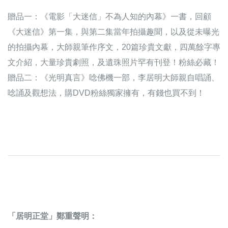
贈品一：《電影「大迷信」不為人知的內幕》一書，回顧
《大迷信》第一集，與第二集當年拍攝趣聞，以及從未曝光
的拍攝內幕，大師親筆作序文，20篇珍貴文獻，四萬餘字專
文介紹，大量珍貴劇照，及遺珠照片罕有刊登！粉絲必藏！
贈品二：《光明真言》唸佛機一部，李居明大師親自唱誦、
唸誦及觀想法，購DVD粉絲獨家擁有，有錢也買不到！
「居明正堂」鄭重聲明：