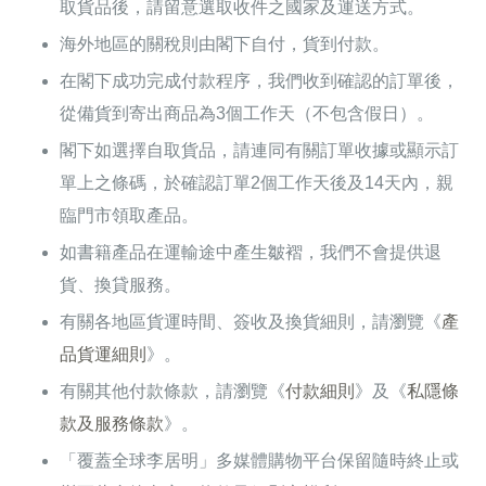
取貨品後，請留意選取收件之國家及運送方式。
海外地區的關稅則由閣下自付，貨到付款。
在閣下成功完成付款程序，我們收到確認的訂單後，
從備貨到寄出商品為3個工作天（不包含假日）。
閣下如選擇自取貨品，請連同有關訂單收據或顯示訂
單上之條碼，於確認訂單2個工作天後及14天內，親
臨門市領取產品。
如書籍產品在運輸途中產生皺褶，我們不會提供退
貨、換貸服務。
有關各地區貨運時間、簽收及換貨細則，請瀏覽《
產
品貨運細則
》。
有關其他付款條款，請瀏覽《
付款細則
》及《
私隱條
款及服務條款
》。
「覆蓋全球李居明」多媒體購物平台保留隨時終止或