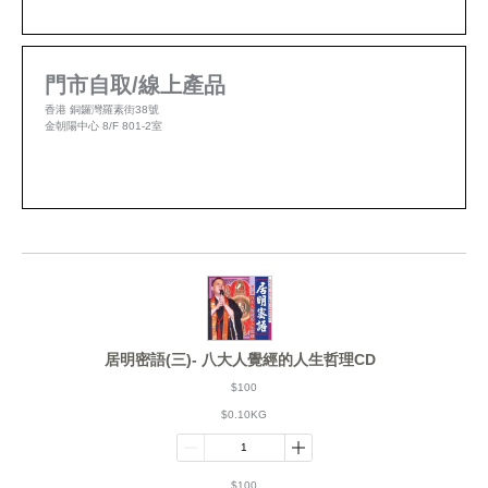
門市自取/線上產品
香港 銅鑼灣羅素街38號
金朝陽中心 8/F 801-2室
居明密語(三)- 八大人覺經的人生哲理CD
$100
$0.10KG
$100