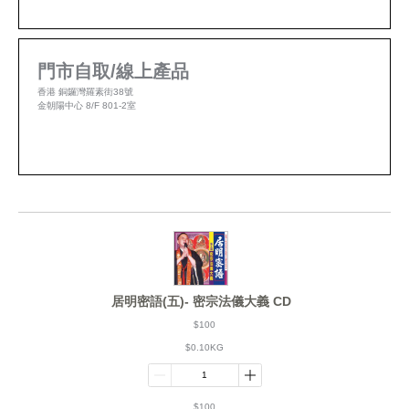
門市自取/線上產品
香港 銅鑼灣羅素街38號
金朝陽中心 8/F 801-2室
居明密語(五)- 密宗法儀大義 CD
$100
$0.10KG
$100