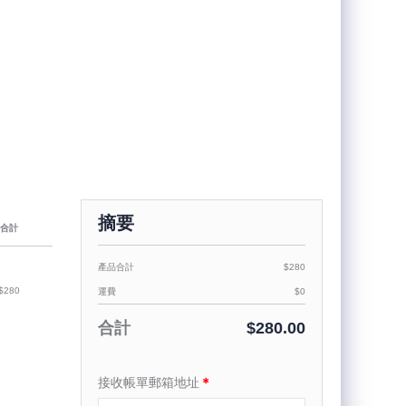
摘要
合計
產品合計
$280
$280
運費
$0
合計
$280.00
接收帳單郵箱地址
＊