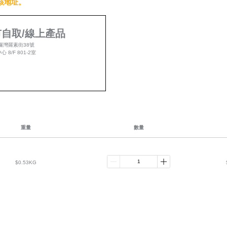
該地址。
自取/線上產品
鑼灣羅素街38號
 8/F 801-2室
重量
數量
$0.53KG