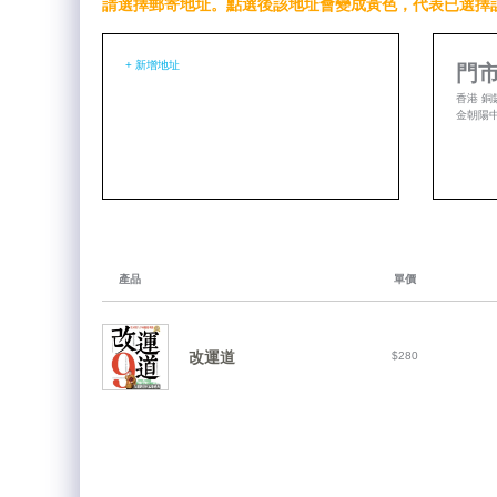
請選擇郵寄地址。點選後該地址會變成黃色，代表已選擇
+ 新增地址
門市
香港 銅
金朝陽中心
產品
單價
改運道
$280