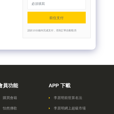
前住支付
請於10分鐘內完成支付，否則訂單自動取消
會員功能
APP 下載
購買會籍
李居明前世算名法
怡然佛歌
李居明網上超級市場