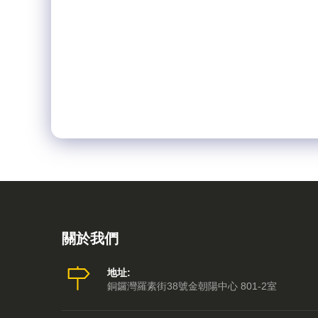
關於我們
地址:
銅鑼灣羅素街38號金朝陽中心 801-2室