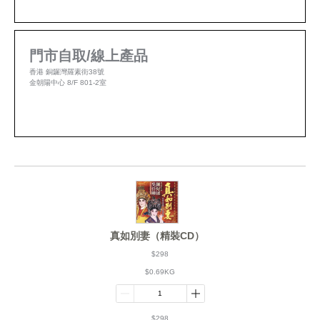
門市自取/線上產品
香港 銅鑼灣羅素街38號
金朝陽中心 8/F 801-2室
真如別妻（精裝CD）
$298
$0.69KG
$298