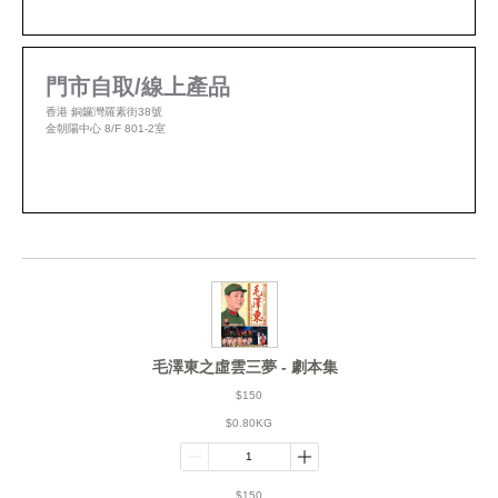
門市自取/線上產品
香港 銅鑼灣羅素街38號
金朝陽中心 8/F 801-2室
毛澤東之虛雲三夢 - 劇本集
$150
$0.80KG
$150