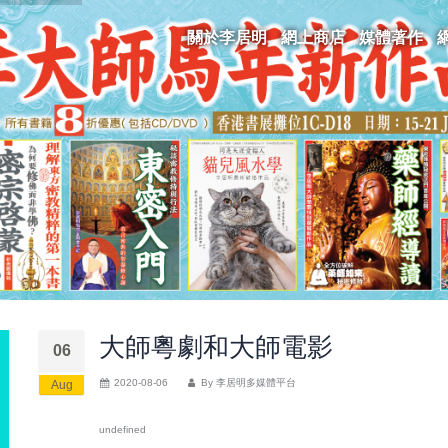
關於李居明
網上商店
媒體著作
大師粵劇和大師電影
06
2020-08-06
By
李居明多媒體平台
Aug
undefined