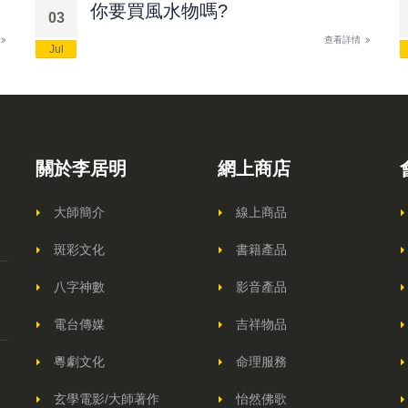
你要買風水物嗎?
03
查看詳情
Jul
關於李居明
網上商店
大師簡介
線上商品
斑彩文化
書籍產品
八字神數
影音產品
電台傳媒
吉祥物品
粵劇文化
命理服務
玄學電影/大師著作
怡然佛歌