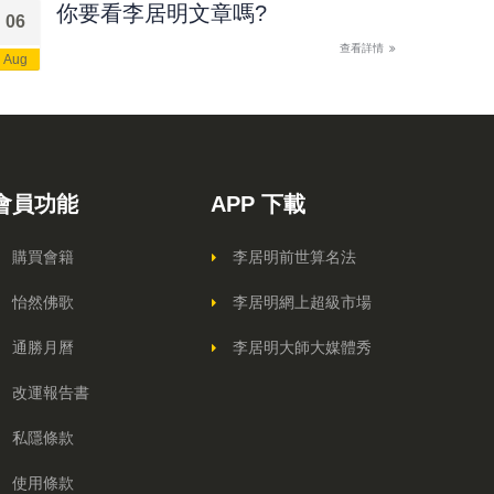
你要看李居明文章嗎?
06
查看詳情
Aug
會員功能
APP 下載
購買會籍
李居明前世算名法
怡然佛歌
李居明網上超級市場
通勝月曆
李居明大師大媒體秀
改運報告書
私隱條款
使用條款