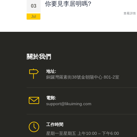
你要見李居明嗎?
03
查看詳情
Jul
關於我們
地址:
銅鑼灣羅素街38號金朝陽中心 801-2室
電郵:
support@likuiming.com
工作時間
星期一至星期五 上午10:00 – 下午6:00