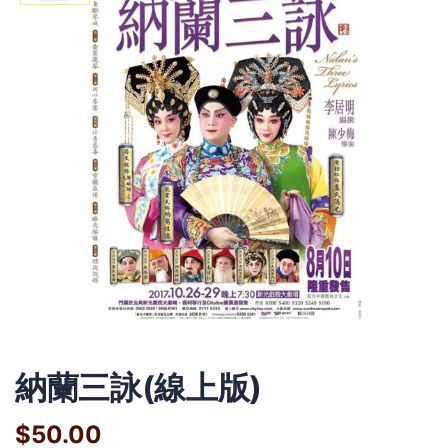
納蘭三詠(線上版)
$50.00