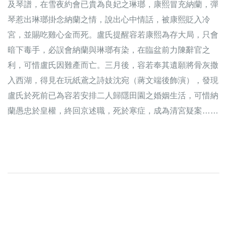
及琴譜，在雪夜約會已貴為良妃之琳瑯，康熙冒充納蘭，彈
琴惹出琳瑯掛念納蘭之情，說出心中情話，被康熙貶入冷
宮，並賜吃雞心金而死。盧氏提醒容若康熙為存大局，只會
暗下毒手，必誤會納蘭與琳瑯有染，在臨盆前力陳辭官之
利，可惜盧氏因難產而亡。三月後，容若奉其遺願將骨灰撒
入西湖，得見在玩紙鳶之詩妓沈宛（蔣文端後飾演），發現
盧氏於死前已為容若安排二人歸隱田園之婚姻生活，可惜納
蘭愚忠於皇權，終回京述職，死於寒症，成為清宮疑案……