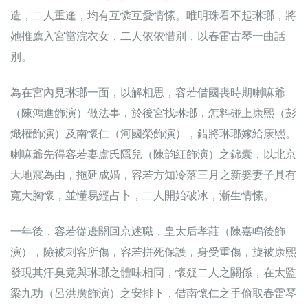
造，二人重逢，均有互憐互愛情愫。唯明珠看不起琳瑯，將
她推薦入宮當浣衣女，二人依依惜別，以春雷古琴一曲話
別。
為在宮內見琳瑯一面，以解相思，容若借國喪時期喇嘛爺
（陳鴻進飾演）做法事，於後宮找琳瑯，怎料碰上康熙（彭
熾權飾演）及南懷仁（河國榮飾演），錯將琳瑯嫁給康熙。
喇嘛爺先得容若妻盧氏隱兒（陳韵紅飾演）之錦囊，以北京
大地震為由，拖延成婚，容若方知冷落三月之新娶妻子具有
寬大胸懷，並懂易經占卜，二人開始破冰，漸生情愫。
一年後，容若從邊關回京述職，皇太后孝莊（陳嘉鳴後飾
演），險被刺客所傷，容若拼死保護，身受重傷，旋被康熙
發現其汗臭竟與琳瑯之體味相同，懷疑二人之關係，在太監
梁九功（呂洪廣飾演）之安排下，借南懷仁之手偷取春雷琴