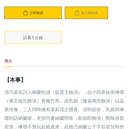
立即購買
加入購物車
試看5分鐘
簡介
【本事】
清代著名詞人納蘭性德（龍貫天飾演），自小與表妹衛琳瑯
（蔣文端先飾演）青梅竹馬，由乳娘（陳嘉鳴先飾演）以花
果侍養，二人同時擁有茉莉花之體香。清明節前，乳娘與琳
瑯到訪納蘭家，吏部尚書納蘭明珠（新劍郎飾演）剛取得新
府第，琳瑯不禁玩起紙鳶來，此物乃納蘭公子字容若兒時所