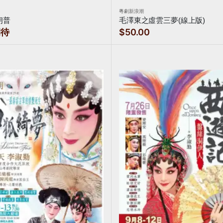
粵劇新浪潮
朗普
毛澤東之虛雲三夢(線上版)
期待
$50.00