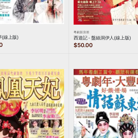
粵劇新浪潮
(線上版)
西遊記 - 盤絲洞伊人(線上版)
0
$50.00