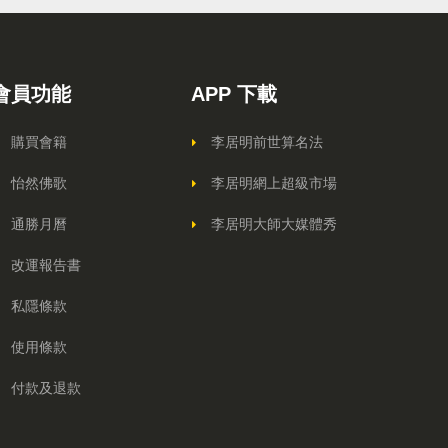
會員功能
APP 下載
購買會籍
李居明前世算名法
怡然佛歌
李居明網上超級市場
通勝月曆
李居明大師大媒體秀
改運報告書
私隱條款
使用條款
付款及退款