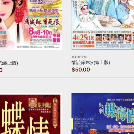
粵劇新浪潮
情話蘇東坡(線上版)
(線上版)
$50.00
0