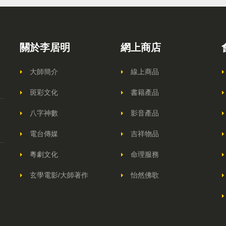
關於李居明
網上商店
大師簡介
線上商品
斑彩文化
書籍產品
八字神數
影音產品
電台傳媒
吉祥物品
粵劇文化
命理服務
玄學電影/大師著作
怡然佛歌