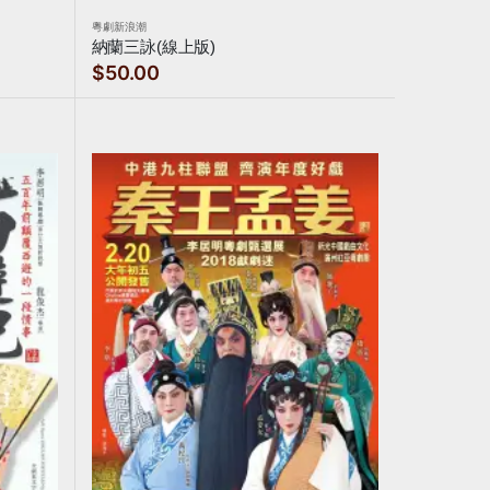
粵劇新浪潮
納蘭三詠(線上版)
$50.00