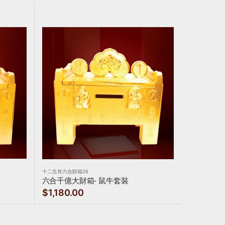
十二生肖六合財箱26
六合千億大財箱- 鼠牛套裝
$1,180.00