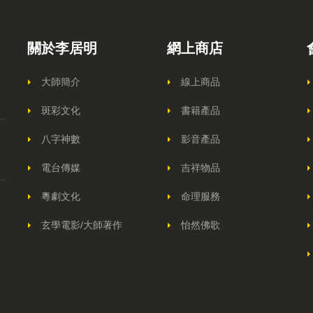
關於李居明
網上商店
大師簡介
線上商品
斑彩文化
書籍產品
八字神數
影音產品
電台傳媒
吉祥物品
粵劇文化
命理服務
玄學電影/大師著作
怡然佛歌