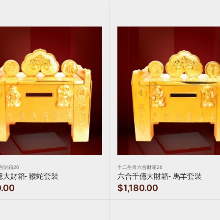
合財箱26
十二生肖六合財箱26
大財箱- 猴蛇套裝
六合千億大財箱- 馬羊套裝
0.00
$1,180.00