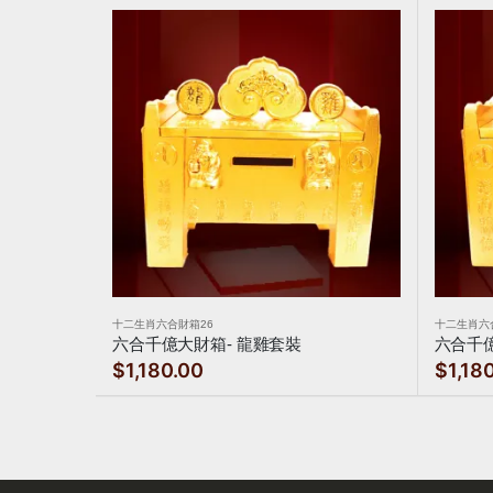
十二生肖六合財箱26
十二生肖六
六合千億大財箱- 龍雞套裝
六合千億
$1,180.00
$1,18