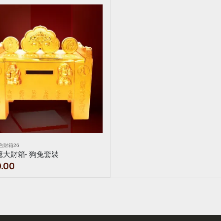
合財箱26
大財箱- 狗兔套裝
0.00