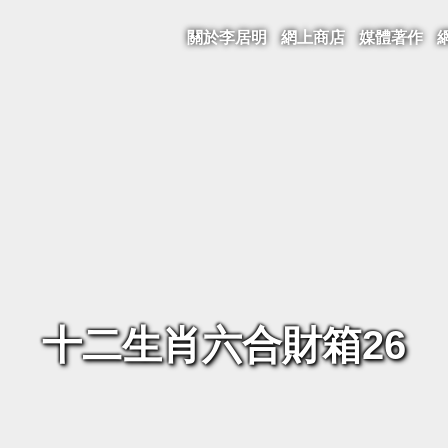
關於李居明
網上商店
媒體著作
十二生肖六合財箱26