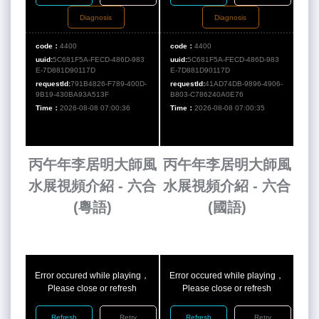
Diagnosis
Diagnosis
code：
4400
code：
4400
uuid:
5C681F5A-FECD-486D-983
uuid:
5C681F5A-FECD-486D-983
E-7D881D90117D
E-7D881D90117D
requestId:
791B4826-F789-400D-
requestId:
41AD74DB-9896-4906-
9B19-430BA93A513F
B803-C786240A0E76
Time：
2026-08-08 07:00:36
Time：
2026-08-08 07:00:35
丙午年李居明大師風
丙午年李居明大師風
水展視頻介紹 - 六合
水展視頻介紹 - 六合
(粵語)
(國語)
Error occured while playing，
Error occured while playing，
Please close or refresh
Please close or refresh
Refresh
Retry
Refresh
Retry