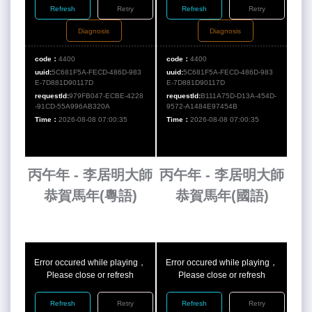
Refresh
Retry
Refresh
Retry
Diagnosis
Diagnosis
code：
4400
code：
4400
uuid:
5C681F5A-FECD-486D-983
uuid:
5C681F5A-FECD-486D-983
E-7D881D90117D
E-7D881D90117D
requestId:
979FB047-ECBE-4228
requestId:
B111A75D-D13A-454D-
-91CD-55A996AB320A
9572-A1484E97454B
Time：
2026-08-08 07:00:35
Time：
2026-08-08 07:00:35
丙午年 - 李居明大師
丙午年 - 李居明大師
恭賀馬年(粵語)
恭賀馬年(國語)
Error occured while playing，
Error occured while playing，
Please close or refresh
Please close or refresh
Refresh
Retry
Refresh
Retry