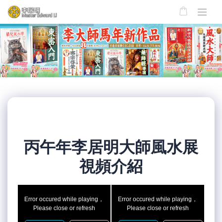
丙午年李居明大師風水展
視頻介紹
Error occured while playing，
Error occured while playing，
Please close or refresh
Please close or refresh