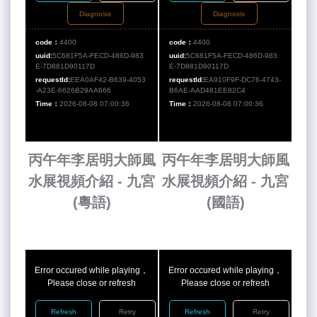
Diagnosis
Diagnosis
code：
4400
code：
4400
uuid:
5C681F5A-FECD-486D-983
uuid:
5C681F5A-FECD-486D-983
E-7D881D90117D
E-7D881D90117D
requestId:
EEA0AF42-B639-4053
requestId:
EA910F9F-DC76-4743-
-A23E-6626B29AA666
B6AE-AAD481EE82C4
Time：
2026-08-08 07:00:36
Time：
2026-08-08 07:00:36
丙午年李居明大師風
丙午年李居明大師風
水展視頻介紹 - 九宮
水展視頻介紹 - 九宮
(粵語)
(國語)
Error occured while playing，
Error occured while playing，
Please close or refresh
Please close or refresh
Refresh
Retry
Refresh
Retry