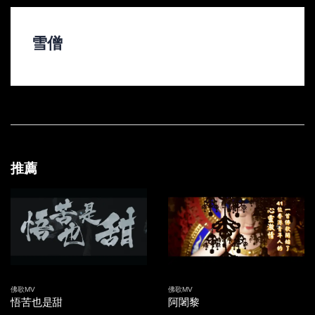
雪僧
推薦
佛歌MV
佛歌MV
悟苦也是甜
阿闍黎