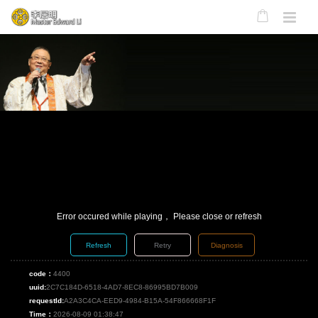
Error occured while playing， Please close or refresh
Refresh
Retry
Diagnosis
code：
4400
uuid:
2C7C184D-6518-4AD7-8EC8-86995BD7B009
requestId:
A2A3C4CA-EED9-4984-B15A-54F866668F1F
Time：
2026-08-09 01:38:47