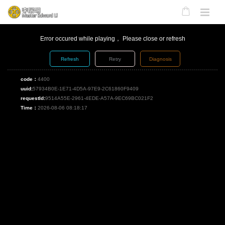
Error occured while playing， Please close or refresh
Refresh
Retry
Diagnosis
code：
4400
uuid:
57934B0E-1E71-4D5A-97E9-2C61860F9409
requestId:
9514A55E-2961-4EDE-A57A-9EC69BC021F2
Time：
2026-08-06 08:18:17