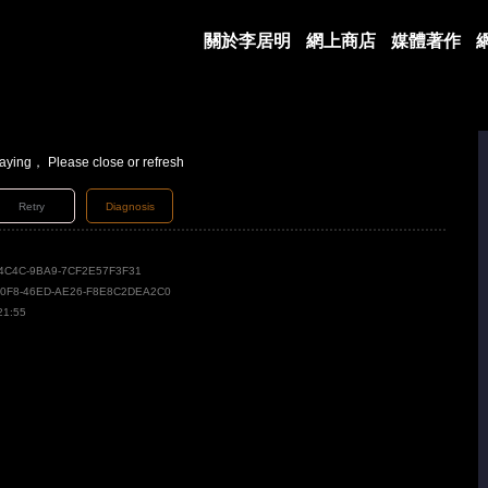
關於李居明
網上商店
媒體著作
laying， Please close or refresh
Retry
Diagnosis
4C4C-9BA9-7CF2E57F3F31
90F8-46ED-AE26-F8E8C2DEA2C0
21:55