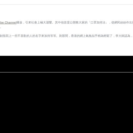
be Channel
播放，引來社會上極大迴響。其中他首度公開教大家的「口罩加持法」，使網民紛紛作出
。
劍指寫上一些不喜歡的人的名字來加持等等。剎那間，香港的網上氣氛似乎稍為輕鬆了，李大師認為