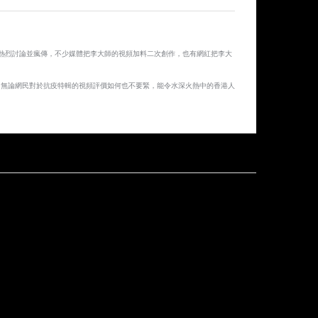
熱烈討論並瘋傳，不少媒體把李大師的視頻加料二次創作，也有網紅把李大
，無論網民對於抗疫特輯的視頻評價如何也不要緊，能令水深火熱中的香港人