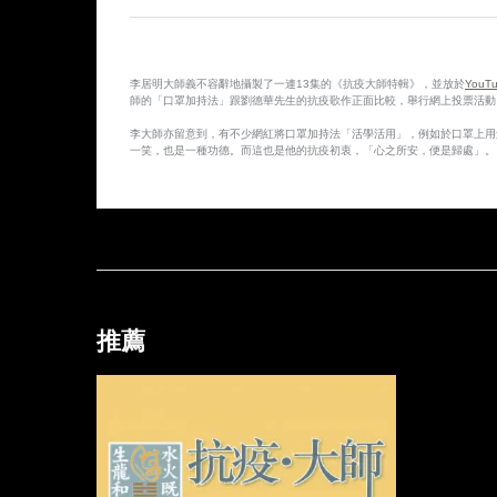
李居明大師義不容辭地攝製了一連13集的《抗疫大師特輯》，並放於
YouTu
師的「口罩加持法」跟劉德華先生的抗疫歌作正面比較，舉行網上投票活動
李大師亦留意到，有不少網紅將口罩加持法「活學活用」，例如於口罩上用
一笑，也是一種功德。而這也是他的抗疫初衷，「心之所安，便是歸處」。
推薦