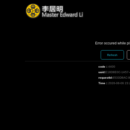
Error occured while p
Refresh
code：
4400
uuid:
E18D8E0C-1A57-
requestId:
6533D8AC-
Time：
2026-08-06 23: