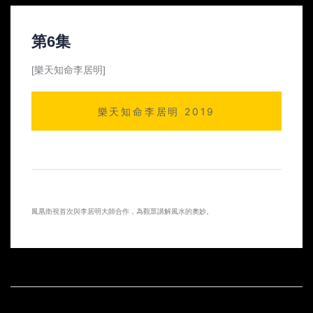
第6集
[樂天知命李居明]
樂天知命李居明 2019
鳳凰衛視首次與李居明大師合作，為觀眾講解風水的奧妙。