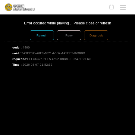
Error occured while playing， Please close or refresh
Refresh
Retry
Diagnosis
code：
4400
uuid:
F7A3DB5C-A0F0-4821-A5D7-4A5EE346DB8D
requestId:
FEFC6C25-2CF5-4692-B8D8-9E2547F83F60
Time：
2026-08-07 21:52:52