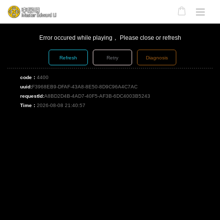
Error occured while playing， Please close or refresh
Refresh
Retry
Diagnosis
code：
4400
uuid:
F3968EB9-DFAF-43A8-8E50-8D9C96A4C7AC
requestId:
A8BD2D4B-4AD7-40F5-AF3B-6DC4003B5243
Time：
2026-08-08 21:40:57