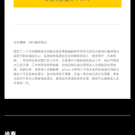
2014-10-10 第25集
2014-10-09 第24集
2014-10-08 第23集
合作機構：DBC數碼電台
2014-10-07 第22集
隱世了二十年的國際風水術數名師及粵劇編劇家李居明大師這次被DBC數碼電台
誠意打動並邀請出山，為著能夠藉著節目近距離跟香港人「真情相守，共渡時
2014-10-06 第21集
艱。」李居明在新光繁忙的工作外，又要應付大量粉絲的批命工作，他出門看風
水已是天價，工作時間表密密麻麻，但他說願以過去寶貴的人生經驗及命理知
識，回饋社會，為香港人排難解憂，phone in即時八字批命及特別為盛女指點出
2014-10-03 第20集
嫁的八字及面相改運法，提供每周攻守通勝，評論一周吉凶日及生肖通勝，更會
在節目中首次公開食物改運法，教授如何透過飲食來改運，期望可以服務港人及
年青新一代。
2014-10-02 第19集
2014-10-01 第18集
2014-09-30 第17集
2014-09-29 第16集
推薦