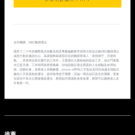
2014-10-10 第25集
2014-10-09 第24集
2014-10-08 第23集
合作機構：DBC數碼電台
2014-10-07 第22集
隱世了二十年的國際風水術數名師及粵劇編劇家李居明大師這次被DBC數碼電台
誠意打動並邀請出山，為著能夠藉著節目近距離跟香港人「真情相守，共渡時
2014-10-06 第21集
艱。」李居明在新光繁忙的工作外，又要應付大量粉絲的批命工作，他出門看風
水已是天價，工作時間表密密麻麻，但他說願以過去寶貴的人生經驗及命理知
識，回饋社會，為香港人排難解憂，phone in即時八字批命及特別為盛女指點出
2014-10-03 第20集
嫁的八字及面相改運法，提供每周攻守通勝，評論一周吉凶日及生肖通勝，更會
在節目中首次公開食物改運法，教授如何透過飲食來改運，期望可以服務港人及
年青新一代。
2014-10-02 第19集
2014-10-01 第18集
2014-09-30 第17集
2014-09-29 第16集
推薦