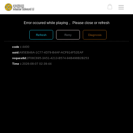
Error occured while playing， Please close or refresh
Refresh
Retry
Diagnosis
code：
4400
uuid:
A95EB46A-1C77-4D79-B4AF-ACF914F52EAF
requestId:
2F08C695-3A51-4213-B574-94B498B2B253
Time：
2026-08-07 02:39:44