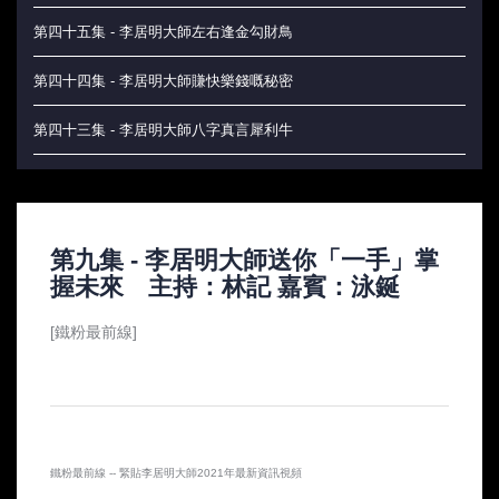
第四十五集 - 李居明大師左右逢金勾財鳥
第四十四集 - 李居明大師賺快樂錢嘅秘密
第四十三集 - 李居明大師八字真言犀利牛
第四十二集 - 李居明大師為你大卸是非官非
第四十一集 - 李居明大師靈龜占卜法
第九集 - 李居明大師送你「一手」掌
第四十集 - 李居明大師助你九運更上一層樓
握未來 主持：林記 嘉賓：泳鋋
第三十九集 - 李居明大師伏藏九運行運天書
[鐵粉最前線]
第三十八集 - 李居明大師牛年通勝風水效應
第三十七集 - 李居明大師教妳做個幸福的女人
第三十六集 - 李居明大師出手勾召大偏財
鐵粉最前線 -- 緊貼李居明大師2021年最新資訊視頻