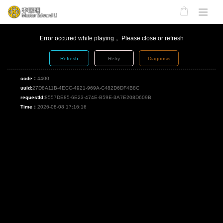
Error occured while playing， Please close or refresh
Refresh
Retry
Diagnosis
code：
4400
uuid:
27D8A11B-4ECC-4921-969A-C482D6DF4B8C
requestId:
8557DE85-6E23-474E-B59E-3A7E208D609B
Time：
2026-08-08 17:16:16