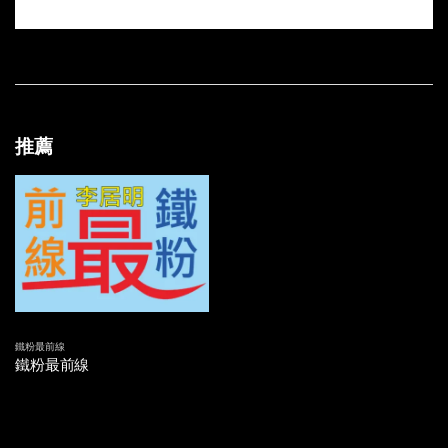
第三十五集 - 李居明大師保命輪化解奪命煞
第三十四集 - 李居明大師搶廿年大運
第三十三集 - 李居明大師抗疫三雄護你家
推薦
第三十二集 - 披甲護身迎牛年
第三十一集 - 做個九運行運人
第三十集 - 長壽的秘密
第廿九集 - 防疫防病小兒鑼
第廿八集 - 李居明大師牛年開運騷預告 (九運新改運宣言!) 主持：林記 嘉賓：李居明
鐵粉最前線
鐵粉最前線
第廿七集 - 李居明大師揭示1.13玄機 主持：林記 嘉賓：李居明
第廿六集 - 李居明大師置業興家吉祥法寶 主持：林記 嘉賓：李居明