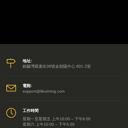
第廿五集 - 李居明大師助你願望成真 主持：林記 嘉賓：李居明
第廿四集 - 李居明大師一扇化世間污穢 主持：林記 嘉賓：李居明
第廿三集 - 李居明大師解說立春早到是好是壞？ 主持：林記 嘉賓：李居明
第廿二集 - 李居明大師新衣的風水秘密 主持：林記 嘉賓：李居明
第廿一集 - 李居明大師十二生肖發達符 主持：林記 嘉賓：李居明
地址:
銅鑼灣羅素街38號金朝陽中心 801-2室
第二十集 - 李居明大師財神盒催旺偏財星 主持：林記 嘉賓：李居明
第十九集 - 六隻麻雀點占卜？ 主持：林記
電郵:
support@likuiming.com
第十八集 -李居明大師教大家偷生一點金 主持：林記 嘉賓：李居明
第十七集 - 李居明大師率先公布即將舉行首個網上牛年開運show 主持：林記 嘉賓：李居明
工作時間
第十六集 - 李居明大師牛年六合財箱摺銀紙勾財法
星期一至星期五 上午10:00 – 下午6:00
星期六 上午10:00 – 下午5:00