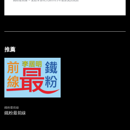
鐵粉最前線 -- 緊貼李居明大師2021年最新資訊視頻
第三十五集 - 李居明大師保命輪化解奪命煞
第三十四集 - 李居明大師搶廿年大運
第三十三集 - 李居明大師抗疫三雄護你家
第三十二集 - 披甲護身迎牛年
推薦
第三十一集 - 做個九運行運人
第三十集 - 長壽的秘密
第廿九集 - 防疫防病小兒鑼
第廿八集 - 李居明大師牛年開運騷預告 (九運新改運宣言!) 主持：林記 嘉賓：李居明
鐵粉最前線
第廿七集 - 李居明大師揭示1.13玄機 主持：林記 嘉賓：李居明
鐵粉最前線
第廿六集 - 李居明大師置業興家吉祥法寶 主持：林記 嘉賓：李居明