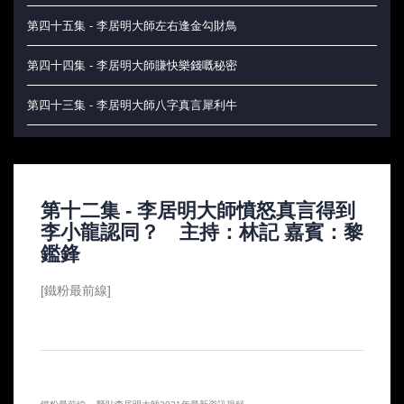
第四十五集 - 李居明大師左右逢金勾財鳥
第四十四集 - 李居明大師賺快樂錢嘅秘密
第四十三集 - 李居明大師八字真言犀利牛
第四十二集 - 李居明大師為你大卸是非官非
第四十一集 - 李居明大師靈龜占卜法
第十二集 - 李居明大師憤怒真言得到
第四十集 - 李居明大師助你九運更上一層樓
李小龍認同？ 主持：林記 嘉賓：黎
鑑鋒
第三十九集 - 李居明大師伏藏九運行運天書
[鐵粉最前線]
第三十八集 - 李居明大師牛年通勝風水效應
第三十七集 - 李居明大師教妳做個幸福的女人
第三十六集 - 李居明大師出手勾召大偏財