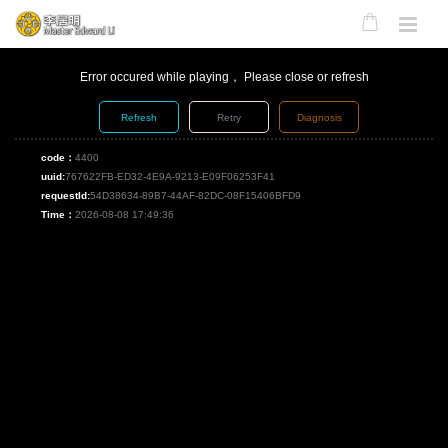
Error occured while playing， Please close or refresh
Refresh
Retry
Diagnosis
code：
4400
uuid:
767622FB-ED32-4E9A-9213-E09F06253F41
requestId:
54D38634-89B7-44AF-82DC-08F15406BFD9
Time：
2026-08-08 17:49:36