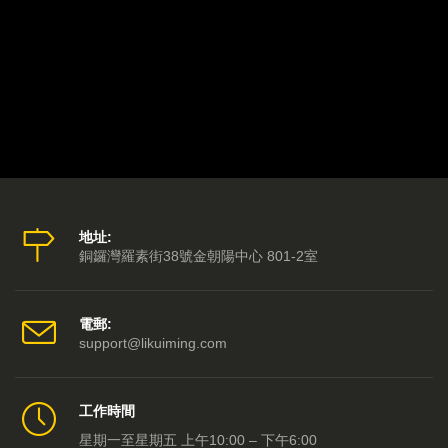
第廿五集 - 李居明大師助你願望成真 主持：林記 嘉賓：李居明
第廿四集 - 李居明大師一扇化世間污穢 主持：林記 嘉賓：李居明
第廿三集 - 李居明大師解說立春早到是好是壞？ 主持：林記 嘉賓：李居明
第廿二集 - 李居明大師新衣的風水秘密 主持：林記 嘉賓：李居明
第廿一集 - 李居明大師十二生肖發達符 主持：林記 嘉賓：李居明
第二十集 - 李居明大師財神盒催旺偏財星 主持：林記 嘉賓：李居明
地址:
銅鑼灣羅素街38號金朝陽中心 801-2室
第十九集 - 六隻麻雀點占卜？ 主持：林記
第十八集 -李居明大師教大家偷生一點金 主持：林記 嘉賓：李居明
電郵:
support@likuiming.com
第十七集 - 李居明大師率先公布即將舉行首個網上牛年開運show 主持：林記 嘉賓：李居明
第十六集 - 李居明大師牛年六合財箱摺銀紙勾財法
工作時間
星期一至星期五 上午10:00 – 下午6:00