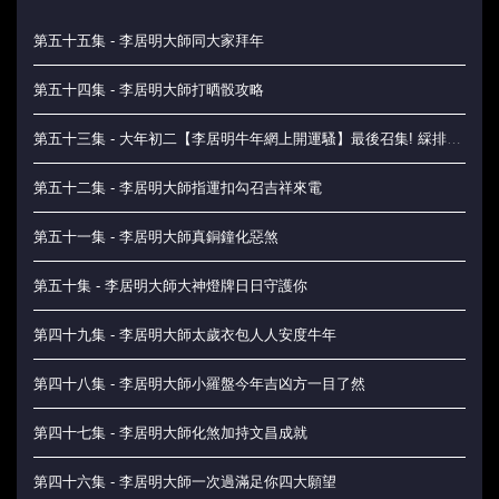
第五十五集 - 李居明大師同大家拜年
第五十四集 - 李居明大師打晒骰攻略
第五十三集 - 大年初二【李居明牛年網上開運騷】最後召集! 綵排花絮優先睇
第五十二集 - 李居明大師指運扣勾召吉祥來電
第五十一集 - 李居明大師真銅鐘化惡煞
第五十集 - 李居明大師大神燈牌日日守護你
第四十九集 - 李居明大師太歲衣包人人安度牛年
第四十八集 - 李居明大師小羅盤今年吉凶方一目了然
第四十七集 - 李居明大師化煞加持文昌成就
第四十六集 - 李居明大師一次過滿足你四大願望