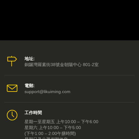
第廿五集 - 李居明大師助你願望成真 主持：林記 嘉賓：李居明
第廿四集 - 李居明大師一扇化世間污穢 主持：林記 嘉賓：李居明
第廿三集 - 李居明大師解說立春早到是好是壞？ 主持：林記 嘉賓：李居明
第廿二集 - 李居明大師新衣的風水秘密 主持：林記 嘉賓：李居明
地址:
第廿一集 - 李居明大師十二生肖發達符 主持：林記 嘉賓：李居明
銅鑼灣羅素街38號金朝陽中心 801-2室
第二十集 - 李居明大師財神盒催旺偏財星 主持：林記 嘉賓：李居明
電郵:
第十九集 - 六隻麻雀點占卜？ 主持：林記
support@likuiming.com
第十八集 -李居明大師教大家偷生一點金 主持：林記 嘉賓：李居明
工作時間
第十七集 - 李居明大師率先公布即將舉行首個網上牛年開運show 主持：林記 嘉賓：李居明
星期一至星期五 上午10:00 – 下午6:00
第十六集 - 李居明大師牛年六合財箱摺銀紙勾財法
星期六 上午10:00 – 下午5:00
(下午1:00 – 2:00午膳時間)