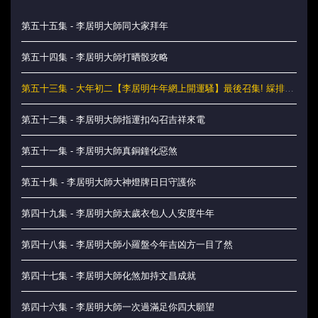
第五十五集 - 李居明大師同大家拜年
第五十四集 - 李居明大師打晒骰攻略
第五十三集 - 大年初二【李居明牛年網上開運騷】最後召集! 綵排花絮優先睇
第五十二集 - 李居明大師指運扣勾召吉祥來電
第五十一集 - 李居明大師真銅鐘化惡煞
第五十集 - 李居明大師大神燈牌日日守護你
第四十九集 - 李居明大師太歲衣包人人安度牛年
第四十八集 - 李居明大師小羅盤今年吉凶方一目了然
第四十七集 - 李居明大師化煞加持文昌成就
第四十六集 - 李居明大師一次過滿足你四大願望