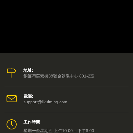
第廿五集 - 李居明大師助你願望成真 主持：林記 嘉賓：李居明
第廿四集 - 李居明大師一扇化世間污穢 主持：林記 嘉賓：李居明
第廿三集 - 李居明大師解說立春早到是好是壞？ 主持：林記 嘉賓：李居明
第廿二集 - 李居明大師新衣的風水秘密 主持：林記 嘉賓：李居明
第廿一集 - 李居明大師十二生肖發達符 主持：林記 嘉賓：李居明
第二十集 - 李居明大師財神盒催旺偏財星 主持：林記 嘉賓：李居明
地址:
銅鑼灣羅素街38號金朝陽中心 801-2室
第十九集 - 六隻麻雀點占卜？ 主持：林記
第十八集 -李居明大師教大家偷生一點金 主持：林記 嘉賓：李居明
電郵:
support@likuiming.com
第十七集 - 李居明大師率先公布即將舉行首個網上牛年開運show 主持：林記 嘉賓：李居明
第十六集 - 李居明大師牛年六合財箱摺銀紙勾財法
工作時間
星期一至星期五 上午10:00 – 下午6:00