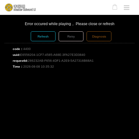
Error occured while playing， Please close or refresh
Refresh
Retry
Diagnosis
code：
4400
uuid:
E6556204-1CF7-4585-A68E-3FA27E3D3840
requestId:
286232AB-F656-4DF1-A2E9-5A27316B68A1
Time：
2026-08-08 10:35:32