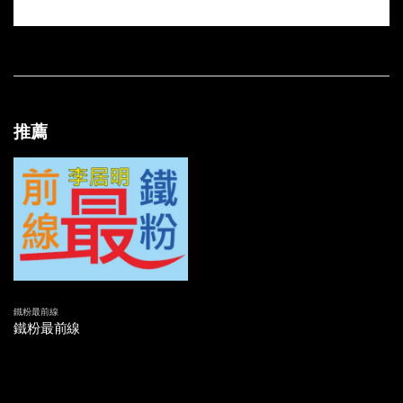
第三十五集 - 李居明大師保命輪化解奪命煞
第三十四集 - 李居明大師搶廿年大運
第三十三集 - 李居明大師抗疫三雄護你家
推薦
第三十二集 - 披甲護身迎牛年
第三十一集 - 做個九運行運人
第三十集 - 長壽的秘密
第廿九集 - 防疫防病小兒鑼
第廿八集 - 李居明大師牛年開運騷預告 (九運新改運宣言!) 主持：林記 嘉賓：李居明
鐵粉最前線
鐵粉最前線
第廿七集 - 李居明大師揭示1.13玄機 主持：林記 嘉賓：李居明
第廿六集 - 李居明大師置業興家吉祥法寶 主持：林記 嘉賓：李居明