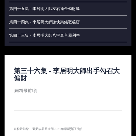
第四十五集 - 李居明大師左右逢金勾財鳥
第四十四集 - 李居明大師賺快樂錢嘅秘密
第四十三集 - 李居明大師八字真言犀利牛
第四十二集 - 李居明大師為你大卸是非官非
第四十一集 - 李居明大師靈龜占卜法
第三十六集 - 李居明大師出手勾召大
第四十集 - 李居明大師助你九運更上一層樓
偏財
第三十九集 - 李居明大師伏藏九運行運天書
[鐵粉最前線]
第三十八集 - 李居明大師牛年通勝風水效應
第三十七集 - 李居明大師教妳做個幸福的女人
第三十六集 - 李居明大師出手勾召大偏財
鐵粉最前線 -- 緊貼李居明大師2021年最新資訊視頻