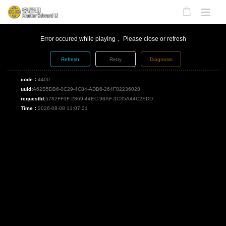
Error occured while playing， Please close or refresh
Refresh
Retry
Diagnosis
code：
4400
uuid:
A62B5DB6-0C29-4C84-ADB6-264F82236028
requestId:
5782FF3F-2869-44EC-98AF-3C35A44C2EDD
Time：
2026-08-08 11:07:21