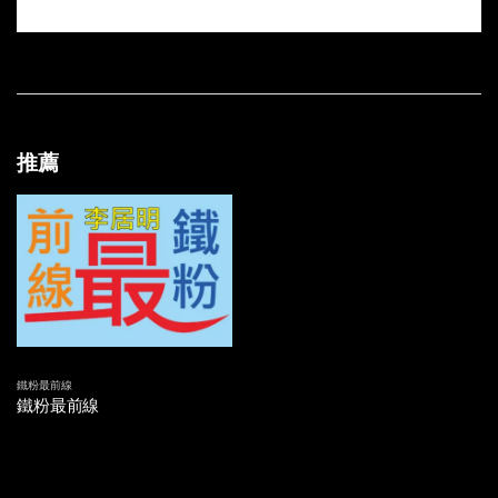
第三十五集 - 李居明大師保命輪化解奪命煞
第三十四集 - 李居明大師搶廿年大運
第三十三集 - 李居明大師抗疫三雄護你家
推薦
第三十二集 - 披甲護身迎牛年
第三十一集 - 做個九運行運人
第三十集 - 長壽的秘密
第廿九集 - 防疫防病小兒鑼
第廿八集 - 李居明大師牛年開運騷預告 (九運新改運宣言!) 主持：林記 嘉賓：李居明
鐵粉最前線
鐵粉最前線
第廿七集 - 李居明大師揭示1.13玄機 主持：林記 嘉賓：李居明
第廿六集 - 李居明大師置業興家吉祥法寶 主持：林記 嘉賓：李居明