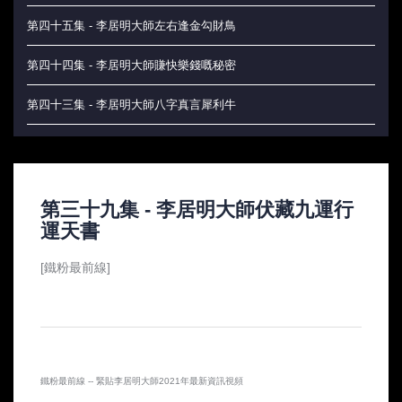
第四十五集 - 李居明大師左右逢金勾財鳥
第四十四集 - 李居明大師賺快樂錢嘅秘密
第四十三集 - 李居明大師八字真言犀利牛
第四十二集 - 李居明大師為你大卸是非官非
第四十一集 - 李居明大師靈龜占卜法
第三十九集 - 李居明大師伏藏九運行
第四十集 - 李居明大師助你九運更上一層樓
運天書
第三十九集 - 李居明大師伏藏九運行運天書
[鐵粉最前線]
第三十八集 - 李居明大師牛年通勝風水效應
第三十七集 - 李居明大師教妳做個幸福的女人
第三十六集 - 李居明大師出手勾召大偏財
鐵粉最前線 -- 緊貼李居明大師2021年最新資訊視頻