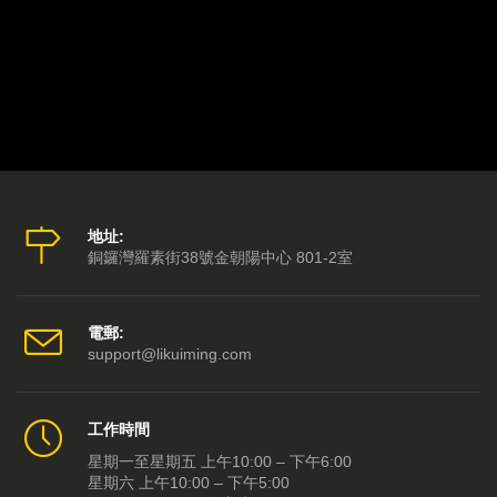
第廿五集 - 李居明大師助你願望成真 主持：林記 嘉賓：李居明
第廿四集 - 李居明大師一扇化世間污穢 主持：林記 嘉賓：李居明
第廿三集 - 李居明大師解說立春早到是好是壞？ 主持：林記 嘉賓：李居明
第廿二集 - 李居明大師新衣的風水秘密 主持：林記 嘉賓：李居明
第廿一集 - 李居明大師十二生肖發達符 主持：林記 嘉賓：李居明
地址:
銅鑼灣羅素街38號金朝陽中心 801-2室
第二十集 - 李居明大師財神盒催旺偏財星 主持：林記 嘉賓：李居明
第十九集 - 六隻麻雀點占卜？ 主持：林記
電郵:
support@likuiming.com
第十八集 -李居明大師教大家偷生一點金 主持：林記 嘉賓：李居明
第十七集 - 李居明大師率先公布即將舉行首個網上牛年開運show 主持：林記 嘉賓：李居明
工作時間
第十六集 - 李居明大師牛年六合財箱摺銀紙勾財法
星期一至星期五 上午10:00 – 下午6:00
星期六 上午10:00 – 下午5:00