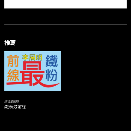
第三十五集 - 李居明大師保命輪化解奪命煞
第三十四集 - 李居明大師搶廿年大運
第三十三集 - 李居明大師抗疫三雄護你家
推薦
第三十二集 - 披甲護身迎牛年
第三十一集 - 做個九運行運人
第三十集 - 長壽的秘密
第廿九集 - 防疫防病小兒鑼
第廿八集 - 李居明大師牛年開運騷預告 (九運新改運宣言!) 主持：林記 嘉賓：李居明
鐵粉最前線
鐵粉最前線
第廿七集 - 李居明大師揭示1.13玄機 主持：林記 嘉賓：李居明
第廿六集 - 李居明大師置業興家吉祥法寶 主持：林記 嘉賓：李居明