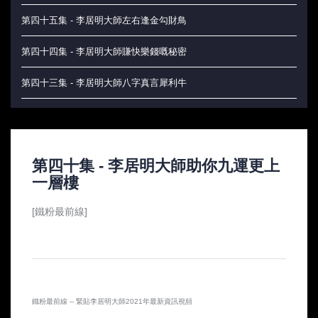
第四十五集 - 李居明大師左右逢金勾財鳥
第四十四集 - 李居明大師賺快樂錢嘅秘密
第四十三集 - 李居明大師八字真言犀利牛
第四十二集 - 李居明大師為你大卸是非官非
第四十一集 - 李居明大師靈龜占卜法
第四十集 - 李居明大師助你九運更上
第四十集 - 李居明大師助你九運更上一層樓
一層樓
第三十九集 - 李居明大師伏藏九運行運天書
[鐵粉最前線]
第三十八集 - 李居明大師牛年通勝風水效應
第三十七集 - 李居明大師教妳做個幸福的女人
第三十六集 - 李居明大師出手勾召大偏財
鐵粉最前線 -- 緊貼李居明大師2021年最新資訊視頻