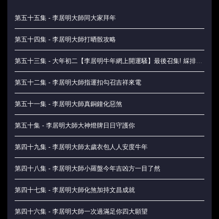
第五十五集 - 李居明大師同大家拜年
第五十四集 - 李居明大師打晒骰攻略
第五十三集 - 大年初二【李居明牛年網上開運騷】最後召集! 綵排花絮優先睇
第五十二集 - 李居明大師指運扣勾召吉祥來電
第五十一集 - 李居明大師真銅鐘化惡煞
第五十集 - 李居明大師大神燈牌日日守護你
第四十九集 - 李居明大師太歲衣包人人安度牛年
第四十八集 - 李居明大師小羅盤今年吉凶方一目了然
第四十七集 - 李居明大師化煞加持文昌成就
第四十六集 - 李居明大師一次過滿足你四大願望