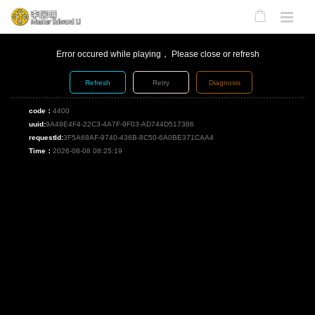
Error occured while playing， Please close or refresh
Refresh
Retry
Diagnosis
code：
4400
uuid:
9A49E4F4-22C3-4A7F-9F03-AD744D517386
requestId:
3F5A68AF-9740-436B-8C50-6A0BE371CAA4
Time：
2026-08-08 08:25:19