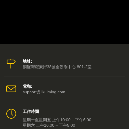
第廿五集 - 李居明大師助你願望成真 主持：林記 嘉賓：李居明
第廿四集 - 李居明大師一扇化世間污穢 主持：林記 嘉賓：李居明
第廿三集 - 李居明大師解說立春早到是好是壞？ 主持：林記 嘉賓：李居明
第廿二集 - 李居明大師新衣的風水秘密 主持：林記 嘉賓：李居明
第廿一集 - 李居明大師十二生肖發達符 主持：林記 嘉賓：李居明
地址:
銅鑼灣羅素街38號金朝陽中心 801-2室
第二十集 - 李居明大師財神盒催旺偏財星 主持：林記 嘉賓：李居明
第十九集 - 六隻麻雀點占卜？ 主持：林記
電郵:
support@likuiming.com
第十八集 -李居明大師教大家偷生一點金 主持：林記 嘉賓：李居明
第十七集 - 李居明大師率先公布即將舉行首個網上牛年開運show 主持：林記 嘉賓：李居明
工作時間
第十六集 - 李居明大師牛年六合財箱摺銀紙勾財法
星期一至星期五 上午10:00 – 下午6:00
星期六 上午10:00 – 下午5:00