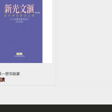
匯—密宗啟蒙
閱讀