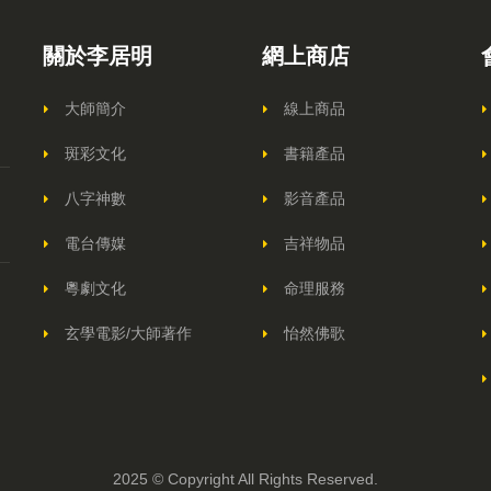
關於李居明
網上商店
大師簡介
線上商品
斑彩文化
書籍產品
八字神數
影音產品
電台傳媒
吉祥物品
粵劇文化
命理服務
玄學電影/大師著作
怡然佛歌
2025 © Copyright All Rights Reserved.