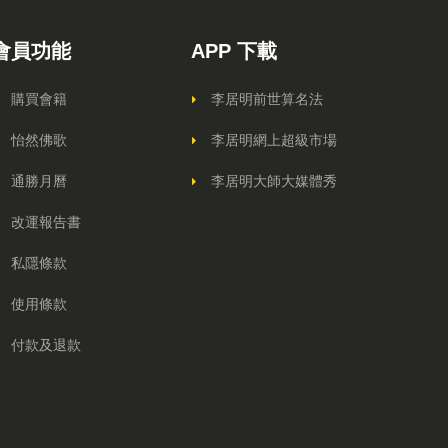
會員功能
APP 下載
購買會籍
李居明前世算名法
怡然佛歌
李居明網上超級市場
通勝月曆
李居明大師大媒體秀
改運報告書
私隱條款
使用條款
付款及退款