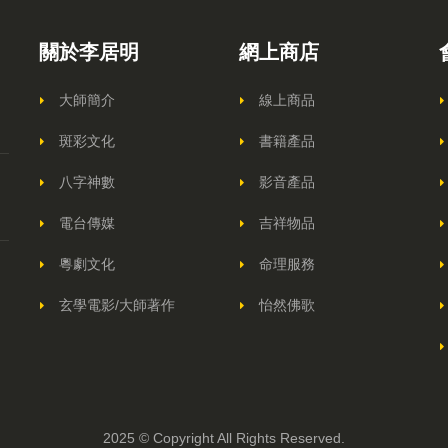
關於李居明
網上商店
大師簡介
線上商品
斑彩文化
書籍產品
八字神數
影音產品
電台傳媒
吉祥物品
粵劇文化
命理服務
玄學電影/大師著作
怡然佛歌
2025 © Copyright All Rights Reserved.