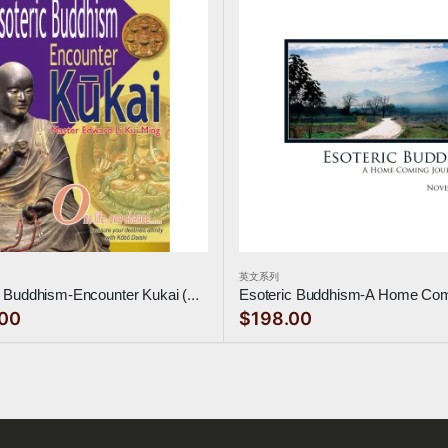
英文系列
Esoteric Buddhism-Encounter Kukai (空海傳)
00
$198.00