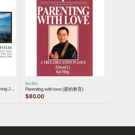
英文系列
Esoteric Buddhism-A Home Coming Journey, Xian
Parenting with love (愛的教育)
$80.00