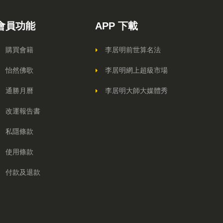
會員功能
APP 下載
購買會籍
李居明前世算名法
怡然佛歌
李居明網上超級市場
通勝月曆
李居明大師大媒體秀
改運報告書
私隱條款
使用條款
付款及退款