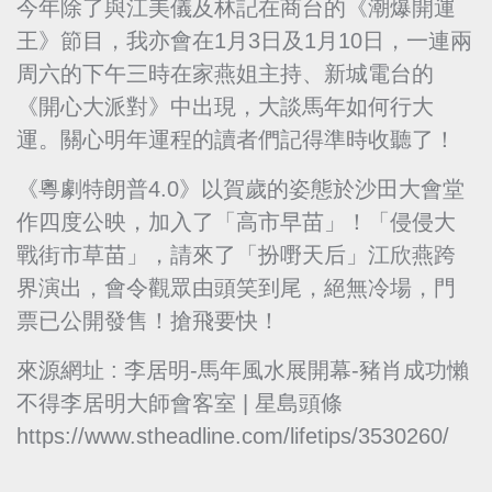
今年除了與江美儀及林記在商台的《潮爆開運
王》節目，我亦會在1月3日及1月10日，一連兩
周六的下午三時在家燕姐主持、新城電台的
《開心大派對》中出現，大談馬年如何行大
運。關心明年運程的讀者們記得準時收聽了！
《粵劇特朗普4.0》以賀歲的姿態於沙田大會堂
作四度公映，加入了「高市早苗」！「侵侵大
戰街市草苗」，請來了「扮嘢天后」江欣燕跨
界演出，會令觀眾由頭笑到尾，絕無冷場，門
票已公開發售！搶飛要快！
來源網址 : 李居明-馬年風水展開幕-豬肖成功懶
不得李居明大師會客室 | 星島頭條
https://www.stheadline.com/lifetips/3530260/