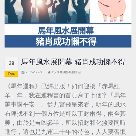
馬年風水展開幕 豬肖成功懶不得
29
2025-12-29
By
李居明多媒體平台
Dec
《馬年運程》已經出版！如何迎接「赤馬紅
羊」年，我在運程書的首頁寫了七個字「馬年
萬事講平安」。從九宮飛星來看，明年的風水
布陣找不到一個方位是可以丁財兩得，兩全其
美，由於是吉凶參半，所以招財和化煞要同時
進行，這也是九運二十年的特色，人人要習慣