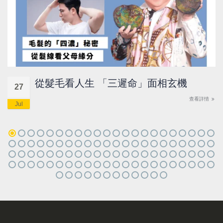
從髮毛看人生 「三遲命」面相玄機
27
查看詳情
Jul