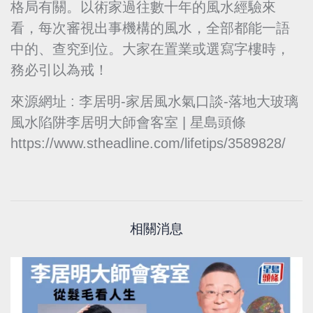
格局有關。以術家過往數十年的風水經驗來
看，每次審視出事機構的風水，全部都能一語
中的、查究到位。大家在置業或選寫字樓時，
務必引以為戒！
來源網址 : 李居明-家居風水氣口談-落地大玻璃
風水陷阱李居明大師會客室 | 星島頭條
https://www.stheadline.com/lifetips/3589828/
相關消息