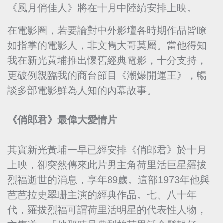
《風月俏佳人》將在十月中陸續安排上映。
在電影圈，若要論對中外影壇各時期作品皆瞭
如指掌的電影人，非文雋大哥莫屬。當他得知
我在新光黃埔推出懷舊經典電影，十分支持，
更破例親臨我的商台節目《潮爆開運王》，暢
談多部電影鮮為人知的內幕故事。
《俏郎君》最偉大愛情片
其實新光黃埔一早已經安排《俏郎君》於十月
上映，卻突然傳來此片男主角荷里活巨星羅拔
烈福逝世的消息，享年89歲。這部1973年他與
芭芭拉史翠珊主演的經典作品。七、八十年
代，羅拔烈福可謂荷里活明星的代表性人物，