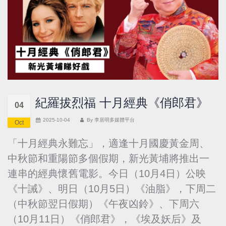
紀羅拔烈福 十月經典《俏郎君》
04
2025-10-04
By
李居明多媒體平台
Oct
「十月經典永難忘」，適逢十月國慶黃金周、
中秋節和重陽節多個假期，新光黃埔將推出一
連串的經典懷舊電影。今日（10月4日）公映
《十誡》、明日（10月5日）《油脂》，下周二
（中秋節翌日假期）《午夜凶鈴》、下周六
（10月11日）《俏郎君》，《埃及妖后》及