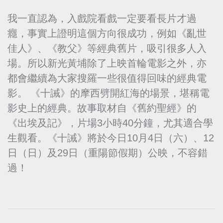
我一直認為，入戲院看戲一定要看長片才過
癮，事實上證明這個方向很成功，例如《亂世
佳人》、《教父》等經典舊片，吸引很多人入
場。所以新光黃埔除了上映首輪電影之外，亦
都會繼續為大家搜羅一些很值得回味的經典電
影。 《十誡》的摩西劈開紅海的場景，堪稱電
影史上的經典。故事取材自《舊約聖經》的
《出埃及記》，片場3小時40分鐘，尤其適合學
生觀看。《十誡》將於今日10月4日（六）、12
日（日）及29日（重陽節假期）公映，不容錯
過！