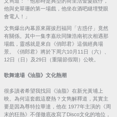
文雋道：「他那時是典型的荷里活金髮靚仔，
他與史翠珊的第一場戲，他坐在酒吧瞇埋雙眼
會電人！」
文雋爆出內幕原來羅拔烈福同「古惑仔」竟然
有關係。其中一集李嘉欣同陳浩南初次相遇那
場戲，靈感就是來自《俏郎君》這個經典場
景。《俏郎君》將於下周六10月11日（六）、
12日（日）及29日（重陽節假期）公映。
歌舞連場《油脂》文化熱潮
很多讀者希望我找回《油脂》在新光黃埔上
映。為何這套戲這麼熱？文雋解釋道，其實主
要是因為尊特拉華達，他在 1977年主演的《周
末的狂熱》不僅徹底改寫了Disco文化的地位，