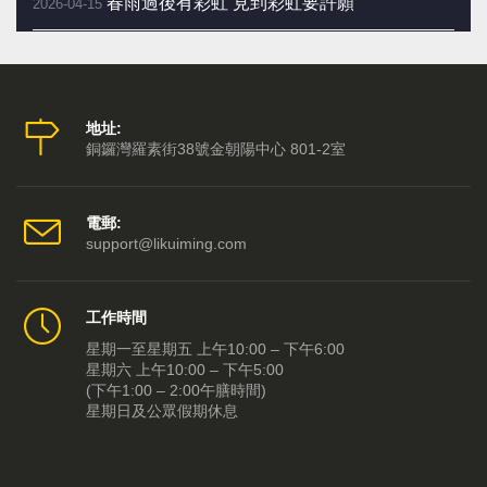
春雨過後有彩虹 見到彩虹要許願
2026-04-15
新光當代戲劇節 六月西九三劇會師
2026-04-08
嬰兒床母「百無禁忌」四字平安訣
2026-04-01
地址:
銅鑼灣羅素街38號金朝陽中心 801-2室
向買不到票的 觀眾致歉
2026-03-25
二月二剃龍頭 一年好景樂悠悠
2026-03-18
電郵:
support@likuiming.com
三月當令轉運 要做三件事
2026-03-11
工作時間
脫胎換骨入三月 拍枱九下行好運
2026-03-04
星期一至星期五 上午10:00 – 下午6:00
星期六 上午10:00 – 下午5:00
《粵劇特朗普4.0》 粵劇新浪潮來了！
2026-02-25
(下午1:00 – 2:00午膳時間)
星期日及公眾假期休息
大年初五「送五窮」 東南忌見垃圾桶
2026-02-21
馬年開工吉日1459 大年初七大陷阱
2026-02-11