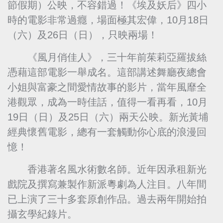
節假期）公映，不容錯過！《埃及妖后》四小
時的電影非常過癮，場面極其宏偉，10月18日
（六）及26日（日），只映兩場！
《風月俏佳人》，三十年前茱莉亞羅拔絲
憑藉這部電影一舉成名。這部講述舞廳夜總會
小姐與富豪之間愛情故事的影片，當年風靡全
港觀眾，成為一時佳話，值得一看再看，10月
19日（日）及25日（六）兩天公映。新光黃埔
經典懷舊電影，總有一套觸動你心底的浪漫回
憶！
香港著名風水術數名師。近年因承租新光
戲院及撰寫兼製作新派粵劇為人注目。八年間
已上演了三十多套原創作品。過去兩年開始拍
攝玄學紀錄片。