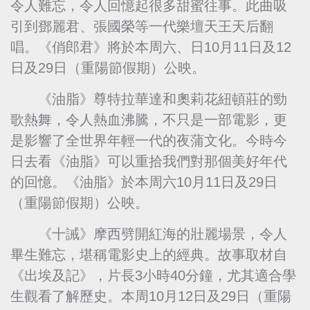
令人難忘，令人回憶起很多甜蜜往事。此曲吸
引到鄧麗君、張國榮等一代樂壇天王天后翻
唱。《俏郎君》將於本周六、日10月11日及12
日及29日（重陽節假期）公映。
《油脂》尊特拉華達和奧莉花紐頓莊的勁
歌熱舞，令人熱血沸騰，不只是一部電影，更
是影響了全世界年輕一代的夜蒲文化。今時今
日去看《油脂》可以重拾我們對那個美好年代
的回憶。《油脂》於本周六10月11日及29日
（重陽節假期）公映。
《十誡》摩西劈開紅海的壯麗場景，令人
畢生難忘，堪稱電影史上的經典。故事取材自
《出埃及記》，片長3小時40分鐘，尤其適合學
生觀看了解歷史。本周10月12日及29日（重陽