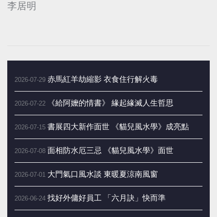
李居明
赤馬紅羊劫縮影 衣食住行解火毒
2026-07-29
《給阿嬤的情書》 緣起緣滅人生哲思
2026-07-22
書展四大新作面世 《貓兒風水學》成亮點
2026-07-15
面相防水厄三忌 《貓兒風水學》面世
2026-07-08
大門氣口風水談 東暖夏涼南風窗
2026-07-01
找好外傭好員工 「六月訣」快而準
2026-06-24