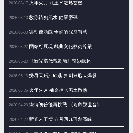
火年火月 龍王水散熱玄機
2026-06-17
教你貓狗風水 健康密碼
2026-06-10
梁朝偉新戲 全裸的深層智慧
2026-06-03
團結可展現 戲曲文化藝術尊嚴
2026-05-27
《新光當代戲劇節》奇妙緣起
2026-05-20
扮嘢天后江欣燕 喜劇細胞大爆發
2026-05-13
火年火月 補金補水濕土散熱
2026-05-06
繼特朗普後再挑戰 《粵劇觀世音》
2026-04-29
新光未了情 六月西九再創高峰
2026-04-22