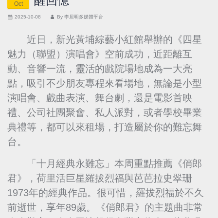
醒回憶
Oct
2025-10-08
By
李居明多媒體平台
近日，新光黃埔綜藝小紅館舉辦的《四星
魅力（聯盟）演唱會》空前成功，近距離互
動、音響一流，靈活的戲院場地成為一大亮
點，吸引不少朋友專程來看場地，無論是小型
演唱會、戲曲表演、舞台劇，還是電影首映
禮、公司社團聚會、私人派對，或者學校畢業
典禮等，都可以來租場，打造屬於你的難忘舞
台。
「十月經典永難忘」本周重點推薦《俏郎
君》，荷里活巨星羅拔烈福與芭芭拉史翠珊
1973年的經典作品。很可惜，羅拔烈福於不久
前逝世，享年89歲。《俏郎君》的主題曲非常