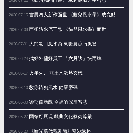
《給阿嬤的情書》 緣起緣滅人生哲思
2026-07-22
書展四大新作面世 《貓兒風水學》成亮點
2026-07-15
面相防水厄三忌 《貓兒風水學》面世
2026-07-08
大門氣口風水談 東暖夏涼南風窗
2026-07-01
找好外傭好員工 「六月訣」快而準
2026-06-24
火年火月 龍王水散熱玄機
2026-06-17
教你貓狗風水 健康密碼
2026-06-10
梁朝偉新戲 全裸的深層智慧
2026-06-03
團結可展現 戲曲文化藝術尊嚴
2026-05-27
《新光當代戲劇節》奇妙緣起
2026-05-20