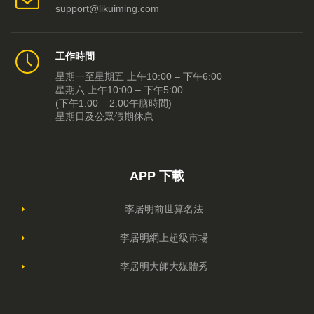
support@likuiming.com
三月當令轉運 要做三件事
2026-03-11
工作時間
脫胎換骨入三月 拍枱九下行好運
2026-03-04
星期一至星期五 上午10:00 – 下午6:00
星期六 上午10:00 – 下午5:00
《粵劇特朗普4.0》 粵劇新浪潮來了！
2026-02-25
(下午1:00 – 2:00午膳時間)
星期日及公眾假期休息
大年初五「送五窮」 東南忌見垃圾桶
2026-02-21
馬年開工吉日1459 大年初七大陷阱
2026-02-11
APP 下載
誰是馬年大贏家？ 兩大高危出生年份
2026-02-04
李居明前世算名法
赤馬紅羊子午相沖 人人健康最重要
2026-01-28
李居明網上超級市場
馬杜羅「歲運並臨」「逢九」生死劫
2026-01-21
李居明大師大媒體秀
扮嘢天后江欣燕 化身「街市菜苗」
2026-01-14