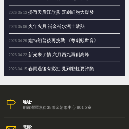
扮嘢天后江欣燕 喜劇細胞大爆發
2026-05-13
火年火月 補金補水濕土散熱
2026-05-06
繼特朗普後再挑戰 《粵劇觀世音》
2026-04-29
新光未了情 六月西九再創高峰
2026-04-22
春雨過後有彩虹 見到彩虹要許願
2026-04-15
新光當代戲劇節 六月西九三劇會師
2026-04-08
嬰兒床母「百無禁忌」四字平安訣
2026-04-01
地址:
銅鑼灣羅素街38號金朝陽中心 801-2室
向買不到票的 觀眾致歉
2026-03-25
二月二剃龍頭 一年好景樂悠悠
2026-03-18
電郵: