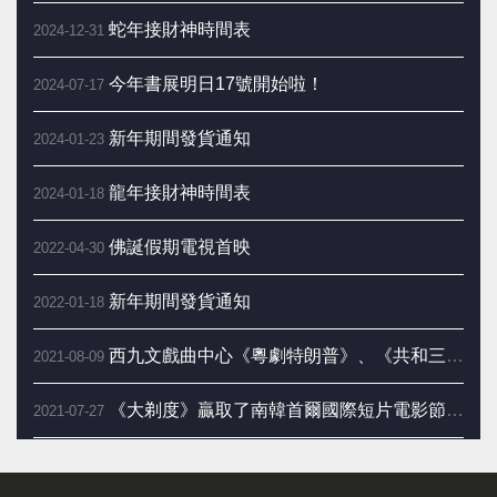
蛇年接財神時間表
2024-12-31
今年書展明日17號開始啦！
2024-07-17
新年期間發貨通知
2024-01-23
龍年接財神時間表
2024-01-18
佛誕假期電視首映
2022-04-30
新年期間發貨通知
2022-01-18
西九文戲曲中心《粵劇特朗普》、《共和三夢》今日開賣
2021-08-09
《大剃度》贏取了南韓首爾國際短片電影節最佳宗教信仰電影
2021-07-27
李居明大話端午節 春夏出生宜游龍舟水助運
2021-06-14