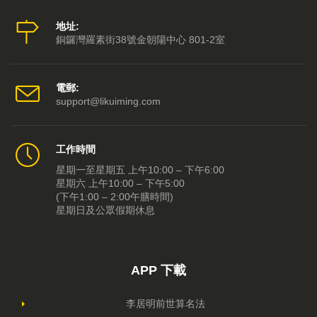
《大運同行》新光七月千人首映
2021-06-07
地址:
銅鑼灣羅素街38號金朝陽中心 801-2室
抗疫粵劇《大紅燈籠蘇東坡》，新光八月暑假檔矚目呈獻
2021-05-26
新光七月不一樣，近代史粤劇好戲連埸
2021-05-12
電郵:
support@likuiming.com
通勝出版
2021-01-05
工作時間
李居明吉祥物（深圳專賣店）隆重開幕！
2020-12-19
星期一至星期五 上午10:00 – 下午6:00
星期六 上午10:00 – 下午5:00
《共和三夢》重新售票
2020-12-15
(下午1:00 – 2:00午膳時間)
星期日及公眾假期休息
大紅燈籠蘇東坡
2020-12-15
「防疫符貼」
2020-12-09
APP 下載
《共和三夢》已取消
2020-12-02
李居明前世算名法