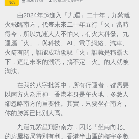
2025-11-05
By
李居明多媒體平台
Nov
由2024年起進入「九運」二十年，九紫離
火飛臨南方，代表未來二十年五行「火」當時
得令，所以九運人人不怕火，有火大科發。九
運屬「火」，與科技、AI、電子網絡、汽車、
火箭有關，誰能成功駕馭「火」誰就是稱霸天
下，這是未來的潮流，搞不定「火」的人就被
淘汰。
在我的八字批算中，所有行運者，都需要
以南方火為用神。香港本身是午火地，多數人
卻忽略南方的重要性。其實，只要坐在南方，
你的勝算已比別人高。
九運九紫星飛臨南方，因此「坐南向北」
的房屋格局特別有利。香港半山區的樓宇多數