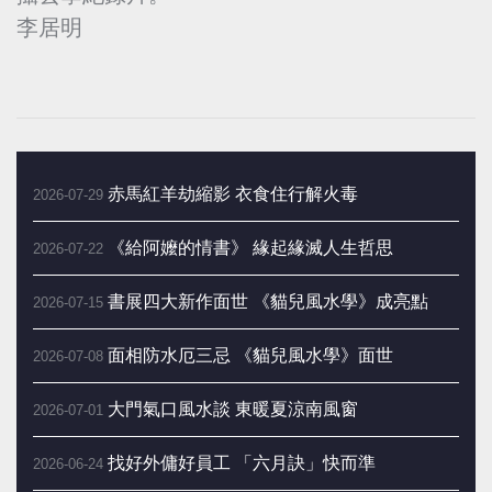
李居明
赤馬紅羊劫縮影 衣食住行解火毒
2026-07-29
《給阿嬤的情書》 緣起緣滅人生哲思
2026-07-22
書展四大新作面世 《貓兒風水學》成亮點
2026-07-15
面相防水厄三忌 《貓兒風水學》面世
2026-07-08
大門氣口風水談 東暖夏涼南風窗
2026-07-01
找好外傭好員工 「六月訣」快而準
2026-06-24