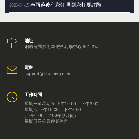
春雨過後有彩虹 見到彩虹要許願
2026-04-15
新光當代戲劇節 六月西九三劇會師
2026-04-08
嬰兒床母「百無禁忌」四字平安訣
2026-04-01
地址:
銅鑼灣羅素街38號金朝陽中心 801-2室
向買不到票的 觀眾致歉
2026-03-25
二月二剃龍頭 一年好景樂悠悠
2026-03-18
電郵:
support@likuiming.com
三月當令轉運 要做三件事
2026-03-11
工作時間
脫胎換骨入三月 拍枱九下行好運
2026-03-04
星期一至星期五 上午10:00 – 下午6:00
星期六 上午10:00 – 下午5:00
《粵劇特朗普4.0》 粵劇新浪潮來了！
2026-02-25
(下午1:00 – 2:00午膳時間)
星期日及公眾假期休息
大年初五「送五窮」 東南忌見垃圾桶
2026-02-21