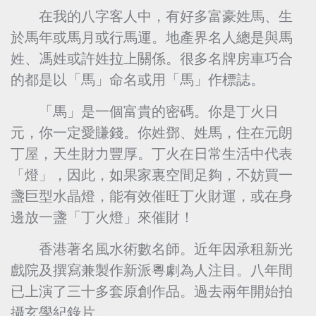
在我的八字客人中，有好多富豪姓馬、生
於馬年或馬月或行馬運。地產界名人總是與馬
姓、馮姓或許姓拉上關係。很多名牌房車巧合
的都是以「馬」命名或用「馬」作標誌。
「馬」是一個富貴的密碼。你是丁火日
元，你一定愛賺錢。你姓鄧、姓馬，住在元朗
丁屋，天生財力豐厚。丁火在日常生活中代表
「燈」，因此，如果家裏空間足夠，不妨買一
盞巨型水晶燈，能有效催旺丁火財運，或在身
邊放一盞「丁火燈」來催財！
香港著名風水術數名師。近年因承租新光
戲院及撰寫兼製作新派粵劇為人注目。八年間
已上演了三十多套原創作品。過去兩年開始拍
攝玄學紀錄片。