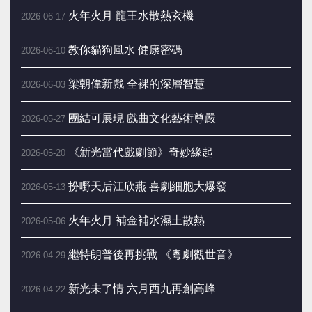
火年火月 龍王水散熱玄機
2026-06-17
教你貓狗風水 健康密碼
2026-06-10
梁朝偉新戲 全裸的深層智慧
2026-06-03
團結可展現 戲曲文化藝術尊嚴
2026-05-27
《新光當代戲劇節》奇妙緣起
2026-05-20
扮嘢天后江欣燕 喜劇細胞大爆發
2026-05-13
火年火月 補金補水濕土散熱
2026-05-06
繼特朗普後再挑戰 《粵劇觀世音》
2026-04-29
新光未了情 六月西九再創高峰
2026-04-22