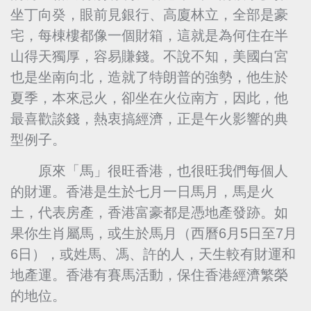
坐丁向癸，眼前見銀行、高廈林立，全部是豪
宅，每棟樓都像一個財箱，這就是為何住在半
山得天獨厚，容易賺錢。不說不知，美國白宮
也是坐南向北，造就了特朗普的強勢，他生於
夏季，本來忌火，卻坐在火位南方，因此，他
最喜歡談錢，熱衷搞經濟，正是午火影響的典
型例子。
原來「馬」很旺香港，也很旺我們每個人
的財運。香港是生於七月一日馬月，馬是火
土，代表房產，香港富豪都是憑地產發跡。如
果你生肖屬馬，或生於馬月（西曆6月5日至7月
6日），或姓馬、馮、許的人，天生較有財運和
地產運。香港有賽馬活動，保住香港經濟繁榮
的地位。