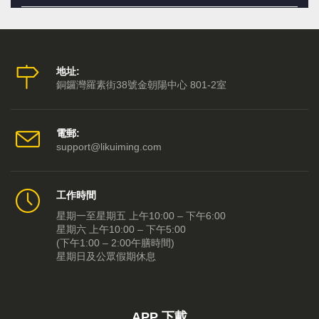
李居明大話端午節 春夏出生宜游龍舟水助運
2021-06-14
《大運同行》新光七月千人首映
2021-06-07
地址:
銅鑼灣羅素街38號金朝陽中心 801-2室
抗疫粵劇《大紅燈籠蘇東坡》，新光八月暑假檔矚目呈獻
2021-05-26
新光七月不一樣，近代史粤劇好戲連埸
2021-05-12
電郵:
support@likuiming.com
通勝出版
2021-01-05
工作時間
李居明吉祥物（深圳專賣店）隆重開幕！
2020-12-19
星期一至星期五 上午10:00 – 下午6:00
星期六 上午10:00 – 下午5:00
《共和三夢》重新售票
2020-12-15
(下午1:00 – 2:00午膳時間)
星期日及公眾假期休息
大紅燈籠蘇東坡
2020-12-15
「防疫符貼」
2020-12-09
APP 下載