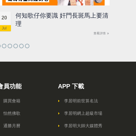
何知歌仔你要識 奸門長斑馬上要清
20
18
理
Jul
Jul
查看詳情
會員功能
APP 下載
購買會籍
李居明前世算名法
怡然佛歌
李居明網上超級市場
通勝月曆
李居明大師大媒體秀