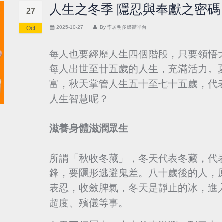
人生之冬季 隱忍與奉獻之密碼
27
2025-10-27
By
李居明多媒體平台
Oct
每人也要經歷人生四個階段，只要領悟
每人出世至廿五歲的人生，充滿活力。
富，秋天掌管人生五十至七十五歲，代
人生智慧呢？
滋養身體滋潤眾生
所謂「秋收冬藏」，冬天代表冬藏，代
鋒，要隱形逃避鬼差。八十歲後的人，
表忍，收斂脾氣，冬天是靜止的冰，進
超度、殯儀等事。