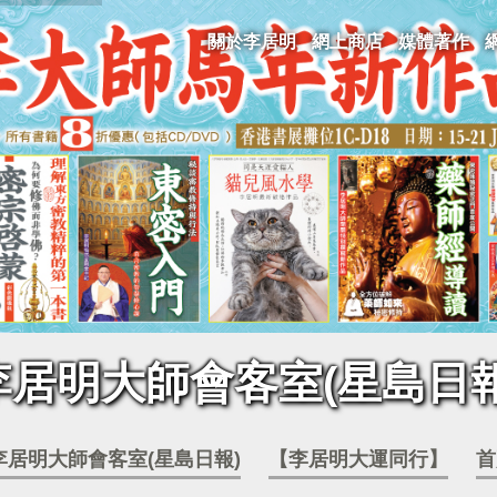
關於李居明
網上商店
媒體著作
李居明大師會客室(星島日報
李居明大師會客室(星島日報)
【李居明大運同行】
首