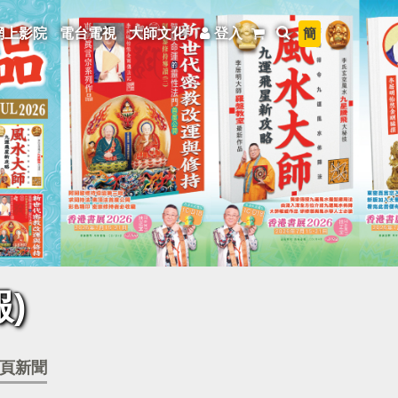
簡
網上影院
電台電視
大師文化
登入
)
頁新聞