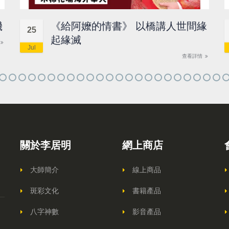
機
《給阿嬤的情書》 以橋講人世間緣
25
起緣滅
Jul
查看詳情
關於李居明
網上商店
大師簡介
線上商品
斑彩文化
書籍產品
八字神數
影音產品