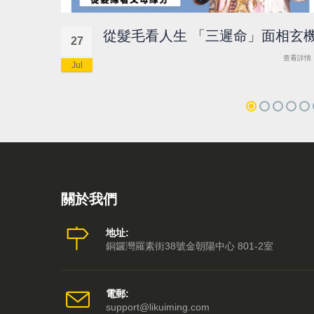
從髮毛看人生 「三遲命」面相玄
27
查看詳情
Jul
關於我們
地址:
銅鑼灣羅素街38號金朝陽中心 801-2室
電郵:
support@likuiming.com