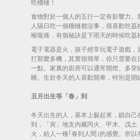
吃榴槤！
食物對於一個人的五行一定有影響力。
人隔日吃一個榴槤都沒事，很喜歡吃荔
喉嚨痛，有個秘訣是下雨天的時候吃荔
電子電器是火，孩子經常玩電子遊戲，
打那麼多機，其實很簡單，你只需要在
一點。家裏的廚房可以通宵開燈。多穿
睡。生於冬天的人喜歡開車，特別是開
丑月出生等「春」到
冬天出生的人，基本上躲起來，鎖自己
到，「寅」地支內藏丙火、甲木、戊土
火，給人一種｢春到人間｣的感覺。所