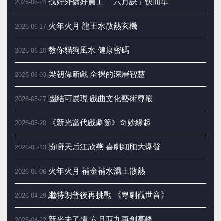
找好外傭好員工 「六月訣」快而準
2026-06-24
火年火月 龍王水散熱玄機
2026-06-17
教你貓狗風水 健康密碼
2026-06-10
梁朝偉新戲 全裸的深層智慧
2026-06-03
團結可展現 戲曲文化藝術尊嚴
2026-05-27
《新光當代戲劇節》奇妙緣起
2026-05-20
扮嘢天后江欣燕 喜劇細胞大爆發
2026-05-13
火年火月 補金補水濕土散熱
2026-05-06
繼特朗普後再挑戰 《粵劇觀世音》
2026-04-29
新光未了情 六月西九再創高峰
2026-04-22