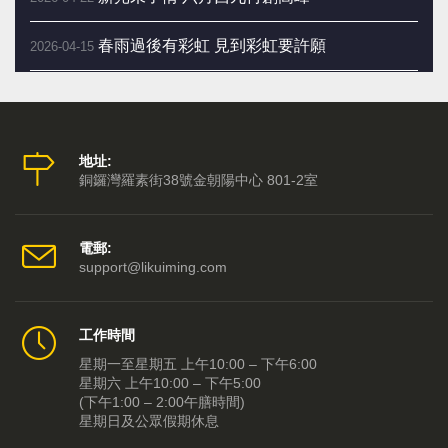
春雨過後有彩虹 見到彩虹要許願
2026-04-15
新光當代戲劇節 六月西九三劇會師
2026-04-08
嬰兒床母「百無禁忌」四字平安訣
2026-04-01
地址:
銅鑼灣羅素街38號金朝陽中心 801-2室
向買不到票的 觀眾致歉
2026-03-25
二月二剃龍頭 一年好景樂悠悠
2026-03-18
電郵:
support@likuiming.com
三月當令轉運 要做三件事
2026-03-11
工作時間
脫胎換骨入三月 拍枱九下行好運
2026-03-04
星期一至星期五 上午10:00 – 下午6:00
星期六 上午10:00 – 下午5:00
《粵劇特朗普4.0》 粵劇新浪潮來了！
2026-02-25
(下午1:00 – 2:00午膳時間)
星期日及公眾假期休息
大年初五「送五窮」 東南忌見垃圾桶
2026-02-21