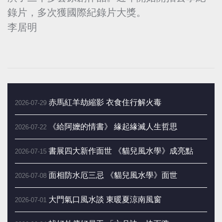
錄片，多次獲國際紀錄片大獎。
李居明
赤馬紅羊劫縮影 衣食住行解火毒
2026-07-29
《給阿嬤的情書》 緣起緣滅人生哲思
2026-07-22
書展四大新作面世 《貓兒風水學》成亮點
2026-07-15
面相防水厄三忌 《貓兒風水學》面世
2026-07-08
大門氣口風水談 東暖夏涼南風窗
2026-07-01