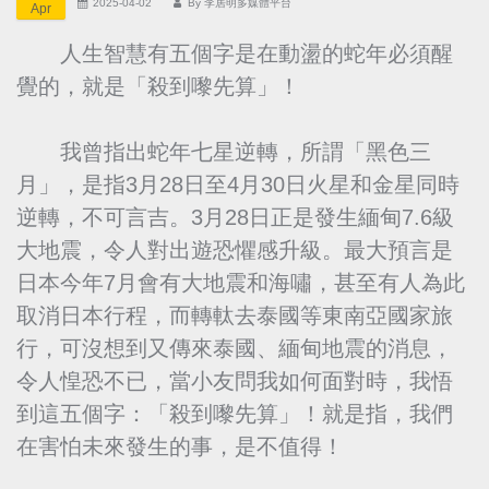
2025-04-02
By
李居明多媒體平台
Apr
人生智慧有五個字是在動盪的蛇年必須醒
覺的，就是「殺到嚟先算」！
我曾指出蛇年七星逆轉，所謂「黑色三
月」，是指3月28日至4月30日火星和金星同時
逆轉，不可言吉。3月28日正是發生緬甸7.6級
大地震，令人對出遊恐懼感升級。最大預言是
日本今年7月會有大地震和海嘯，甚至有人為此
取消日本行程，而轉軚去泰國等東南亞國家旅
行，可沒想到又傳來泰國、緬甸地震的消息，
令人惶恐不已，當小友問我如何面對時，我悟
到這五個字：「殺到嚟先算」！就是指，我們
在害怕未來發生的事，是不值得！