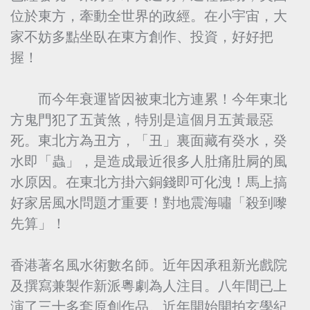
位於東方，牽動全世界的政經。在小宇宙，大
家不妨多點坐臥在東方創作、投資，好好把
握！
而今年衰運皆因被東北方連累！今年東北
方鬼門犯了五黃煞，特別是這個月五黃最惡
死。東北方為丑方，「丑」裏面藏有癸水，癸
水即「蟲」，是造成最近很多人肚痛肚屙的風
水原因。在東北方掛六銅錢即可化洩！馬上搞
好家居風水問題才重要！對地震海嘯「殺到嚟
先算」！
香港著名風水術數名師。近年因承租新光戲院
及撰寫兼製作新派粵劇為人注目。八年間已上
演了三十多套原創作品。近年開始開拍玄學紀