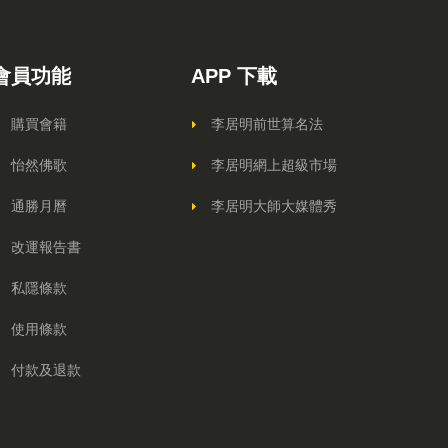
會員功能
APP 下載
購買會籍
李居明前世算名法
怡然佛歌
李居明網上超級市場
通勝月曆
李居明大師大媒體秀
改運報告書
私隱條款
使用條款
付款及退款