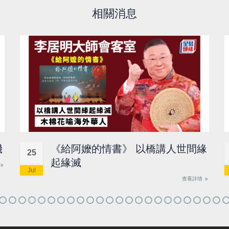
相關消息
機
《給阿嬤的情書》 以橋講人世間緣
25
起緣滅
Jul
查看詳情