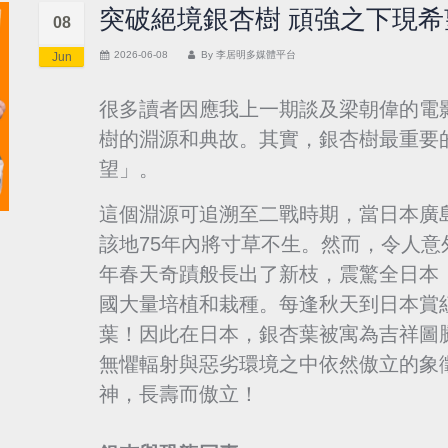
突破絕境銀杏樹 頑強之下現希
08
2026-06-08
By
李居明多媒體平台
Jun
很多讀者因應我上一期談及梁朝偉的電
樹的淵源和典故。其實，銀杏樹最重要
望」。
這個淵源可追溯至二戰時期，當日本廣
該地75年內將寸草不生。然而，令人
年春天奇蹟般長出了新枝，震驚全日本
國大量培植和栽種。每逢秋天到日本賞
葉！因此在日本，銀杏葉被寓為吉祥圖
無懼輻射與惡劣環境之中依然傲立的象
神，長壽而傲立！