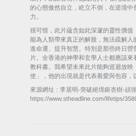
的心態傲然自立，屹立不倒，在逆境中
力。
很可惜，此片蘊含如此深邃的靈性價值
能為人類帶來真正的解脫，無法疏解人
進命運、提升智慧。特別是那些終日營
片。全香港的神學和玄學人士都應該來
教科書。我希望未來此片能夠巡迴放映
使」，他的出現就是代表着愛與包容，
來源網址 : 李居明-突破絕境銀杏樹-頑
https://www.stheadline.com/lifetips/35