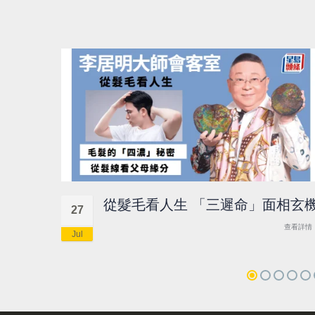
從髮毛看人生 「三遲命」面相玄
27
查看詳情
Jul