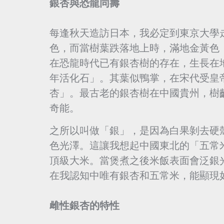
銀杏與恐龍同壽
每逢秋天造訪日本，我必定到東京大學
色，而當樹葉跌落地上時，滿地金黃色
在恐龍時代已有銀杏樹的存在，生長在
年活化石」。其葉似鴨掌，在宋代受皇
杏」。最古老的銀杏樹在中國貴州，樹
奇能。
之所以叫做「銀」，是因為白果剝去硬
色光澤。這讓我想起中國東北的「五常
頂級大米。當煲煮之後米飯表面會泛銀
在我認知中唯有銀杏和五常米，能顯現
雌性銀杏的特性