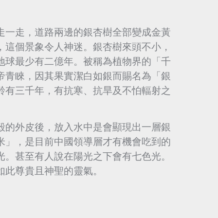
走一走，道路兩邊的銀杏樹全部變成金黃
，這個景象令人神迷。銀杏樹來頭不小，
地球最少有二億年。被稱為植物界的「千
帝青睞，因其果實潔白如銀而賜名為「銀
齡有三千年，有抗寒、抗旱及不怕輻射之
殼的外皮後，放入水中是會顯現出一層銀
米」，是目前中國領導層才有機會吃到的
光。甚至有人說在陽光之下會有七色光。
如此尊貴且神聖的靈氣。