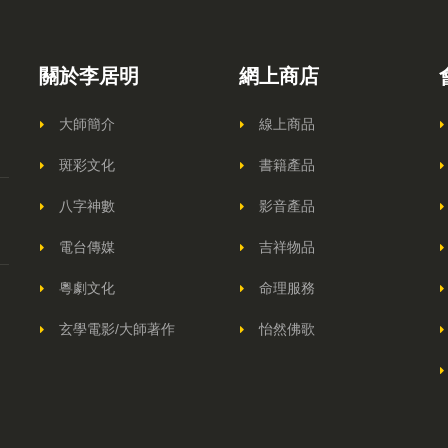
關於李居明
網上商店
大師簡介
線上商品
斑彩文化
書籍產品
八字神數
影音產品
電台傳媒
吉祥物品
粵劇文化
命理服務
玄學電影/大師著作
怡然佛歌