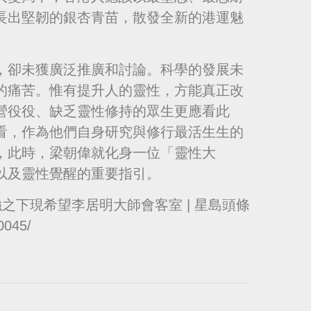
長出堅韌的銀杏青苗，散發全新的港運魅
，卻未獲廣泛推廣和討論。科學的發展未
的痛苦。惟有提升人的靈性，方能真正改
營役役、缺乏靈性修持的眾生更應看此
看，作為他們自身研究與修行最活生生的
，此時，梁朝偉就化身一位「靈性大
以及靈性覺醒的重要指引。
強之下現希望李居明大師會客室 | 星島頭條
80045/