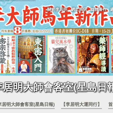
關於李居明
網上商店
媒體著作
李居明大師會客室(星島日報
李居明大師會客室(星島日報)
【李居明大運同行】
首