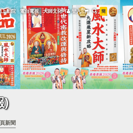
簡
網上影院
電台電視
大師文化
登入
)
頁新聞