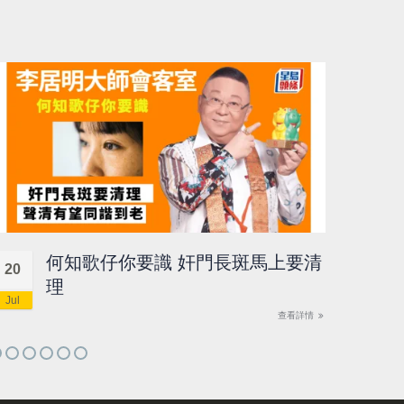
何知歌仔你要識 奸門長斑馬上要清
20
18
理
Jul
Jul
查看詳情