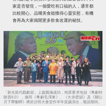
家是否發現，一個愛吃有口福的人，通常都
比較開心。品嚐美食能獲得心靈安慰，有機
會再為大家揭開更多飲食改運的秘技。
「新光當代戲劇節」上篇圓滿成功，徇眾要求包括《粵劇特
朗普6.0》，連同《粵劇毛澤東》、《大赤壁賦》及《關公
月下釋貂蟬》將於沙田大會堂作羊年賀歲演出，敬請期待。