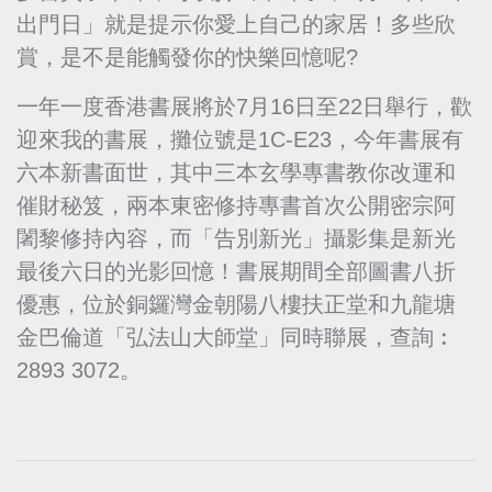
出門日」就是提示你愛上自己的家居！多些欣
賞，是不是能觸發你的快樂回憶呢?
一年一度香港書展將於7月16日至22日舉行，歡
迎來我的書展，攤位號是1C-E23，今年書展有
六本新書面世，其中三本玄學專書教你改運和
催財秘笈，兩本東密修持專書首次公開密宗阿
闍黎修持內容，而「告別新光」攝影集是新光
最後六日的光影回憶！書展期間全部圖書八折
優惠，位於銅鑼灣金朝陽八樓扶正堂和九龍塘
金巴倫道「弘法山大師堂」同時聯展，查詢︰
2893 3072。