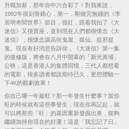
升職加薪，那年你中六合彩了！對我來說，
1992年很刻骨銘心，第一，剛做完無綫的《李
居明奇聞世界》節目，很紅，跟着我拍了《大
迷信》又很賣座，直到現在人們都很懷念《大
迷信》，很懷念講高街鬼屋、狐仙、捉邪捉
鬼。現在有好消息告訴你，《大迷信》第一集
的復修版，將會在八月中開幕的「新光黃埔」
公映，這是香港人的集體回憶，三代人都想看
的電影，很多讀者都說期待已久，更想體驗一
下4K的觀劇效果！
你自己哪一年最旺？那一年發生什麼事？當你
旺的時候就有這些事發生，現在你再記起，就
可以將那些「旺」的基因重新發掘出來，能夠
繼續加持你現在的好運！這是「我忘記了日」