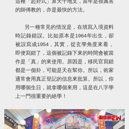
這種「起卦式」算天干地支，當年是很厲害
的師傅教的，亦是最快的方法。
另一種常見的情況是，在填寫入境資料
時記錄錯誤。比如原本是1964年出生，卻
被誤寫成1954，其實，從玄學角度來看，
即便寫錯了，這個被記錄下來的時間會被當
作是「真」的來使用。原因是，移民官寫錯
都是一個卦，可能是天在幫你。所以，術家
通常會用真正登記的信息來批算。所以，你
用哪個生日，就拿哪個來用，這是在八字學
上一門很重要的絕學！