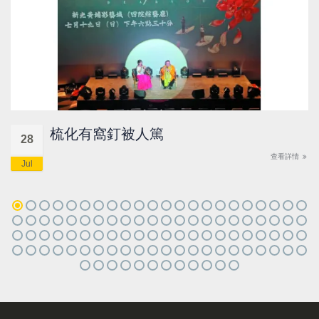
梳化有窩釘被人篤
28
查看詳情
Jul