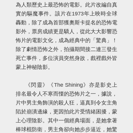
為人類歷史上最恐怖的電影。此片改編自真
實的驅魔事件。該片在1973年上映時全球
轟動，除了成為首部獲奧斯卡提名的恐怖電
影外，票房成績更是驕人，從此大大影響恐
怖片的電影文化，成為經典中的「驚典」！
除了劇情恐怖之外，拍攝期間接二連三發生
死亡事件，多位演員突然身故，戲裡戲外皆
蒙上神秘陰影。
《閃靈》《The Shining》亦是影史上
排名最令人不寒而慄的恐怖片之一，據說，
片中男主角飾演的殺人狂，逼真到令女主角
陷於崩潰邊緣，更因拍此片受情緒困擾，蒙
上心理陰影。其中一個經典場面，是她拿著
棒球棍防衛，男主角卻向她步步逼近，她驚