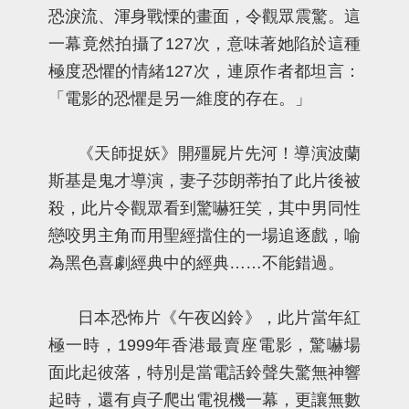
恐淚流、渾身戰慄的畫面，令觀眾震驚。這
一幕竟然拍攝了127次，意味著她陷於這種
極度恐懼的情緒127次，連原作者都坦言：
「電影的恐懼是另一維度的存在。」
《天師捉妖》開殭屍片先河！導演波蘭
斯基是鬼才導演，妻子莎朗蒂拍了此片後被
殺，此片令觀眾看到驚嚇狂笑，其中男同性
戀咬男主角而用聖經擋住的一場追逐戲，喻
為黑色喜劇經典中的經典……不能錯過。
日本恐怖片《午夜凶鈴》，此片當年紅
極一時，1999年香港最賣座電影，驚嚇場
面此起彼落，特別是當電話鈴聲失驚無神響
起時，還有貞子爬出電視機一幕，更讓無數