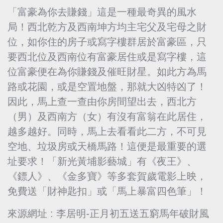
「富豪為你去賺錢」這是一種最奇異的風水
局！西北乾方及西南坤方均主宅父及宅母之財
位，如你住的房子或寫字樓群居於富豪區，只
要西北位及西南位有富豪居住或是寫字樓，這
位富豪便在為你賺錢及催旺財星。如此方為馬
路或花園，或是空置地盤，那就大凶特凶了！
因此，馬上查一查由你房間望出去，西北方
（男）及西南方（女）有沒有富翁在此居住，
越多越好。同時，馬上去看看此二方，不可見
空地、垃圾房或天橋馬路！這便是最重要的選
址要求！「新光黃埔影藝城」有《夜王》、
《鏢人》、《金多寶》等多套賀歲電影上映，
免費送「財神匙扣」或「馬上暴富四色筆」！
來源網址 : 李居明-正月初五送五窮馬年破財風