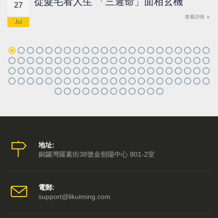
從髮毛看人生 「三遲命」面相玄機
27
查看詳情
Jul
地址:
銅鑼灣羅素街38號金朝陽中心 801-2室
電郵:
support@likuiming.com