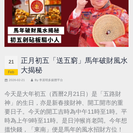
正月初五「送五窮」馬年破財風水
21
大揭秘
Feb
2026-02-21
By
李居明多媒體平台
今天是大年初五（西曆2月21日）是「五路財
神」的生日，亦是新春接財神、開工開市的重
要日子。今天的開工吉時為中午11時至1時。平
時為上午9時至11時。是日沖猴肖老闆。今年想
搵快錢，「東南」便是馬年的風水招財方位！