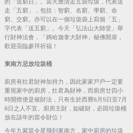
的「送窮日」。當天應清走五袋垃圾，代表送
走「五窮」，包括：智窮、名窮、學窮、命
窮、交窮。亦可以在一個垃圾袋上寫個「五」
字代表「送五窮」。今天「弘法山大師堂」舉
行財神法會，「媽哈迦拿大財神」秘佛開扉，
歡迎蒞臨參拜祈福！
東南方忌放垃圾桶
廚房有灶君財神加持力，因此家家戶戶一定要
重視家中的廚房，灶君為財神，而廚房廿四小
時開燈便是催財法，只有生於西曆6月5日至7月
6日之人不宜。廚房主財，如破財，必因垃圾桶
放在該年的當令財位！
今年九紫當令星飛到東南方，家中廚房的垃圾