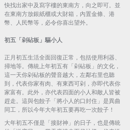
快找出家中及寫字樓的東南方，向之即可。並
在東南方放銀紙櫃或大財箱，內置金條、港
幣、人民幣等，必令你喜出望外。
初五「剁砧板」驅小人
正月初五生活全面回復正常，包括使用利器、
掃地等。傳統上年初五有「剁砧板」的文化，
這一天你剁砧板的聲音越大，左鄰右里也聽
到，代表你家有肉、有東西可剁，亦即代表你
家富有。此外，亦代表四面的小人和敵人皆被
趕走。這與包餃子「將小人的口封住」是異曲
同工，所以今年大年初五要再吃一次餃子！
大年初五不僅是「接財神」的日子，也是傳統