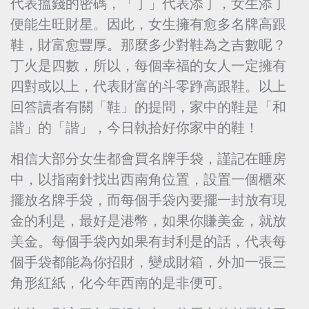
代表搵錢的密碼，「丁」代表添丁，女生添丁
便能生旺財星。因此，女生擁有愈多名牌高跟
鞋，財富愈豐厚。那麼多少對鞋為之吉數呢？
丁火是四數，所以，每個幸福的女人一定擁有
四對或以上，代表財富的斗零踭高跟鞋。以上
回答讀者有關「鞋」的提問，家中的鞋是「和
諧」的「諧」，今日執拾好你家中的鞋！
相信大部分女生都會買名牌手袋，謹記在睡房
中，以指南針找出西南角位置，設置一個櫃來
擺放名牌手袋，而每個手袋內要擺一封放有現
金的利是，最好是港幣，如果你賺美金，就放
美金。每個手袋內如果有封利是的話，代表每
個手袋都能為你招財，變成財箱，外加一張三
角形紅紙，化今年西南的是非便可。