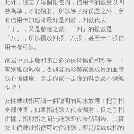
此外，別忘了每個銀包內，信用卡的數量以四
數為準，才能招財。所以除了身份證之外，所
有信用卡加起來最好是四數，四數代表
「丁」，又是發達之數。「四」的複數是
「八」，所以擺放四張、八張，甚至十二張信
用卡都可以。
家居中的走廊和露台必須保持暢通和乾淨，千
萬別堆放雜物，否則容易影響家庭成員的血管
或心臟健康。拿走你家中走廊的鞋盒及不潔雜
物吧！
女性戴戒指可謂一個聰明的風水效應！把手指
全部伸直，如果指縫隙大代表漏財，反之手指
併攏，指與指之間無縫隙即代表儲到錢。其實
女士們戴戒指便可封住縫隙，即是說戴戒指的