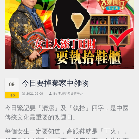
今日要掉棄家中雜物
09
2021-02-09
By
李居明多媒體平台
Feb
今日緊記要「清潔」及「執拾」四字，是中國
傳統文化最重要的改運日。
每個女生一定要知道，高跟鞋就是「丁火」，