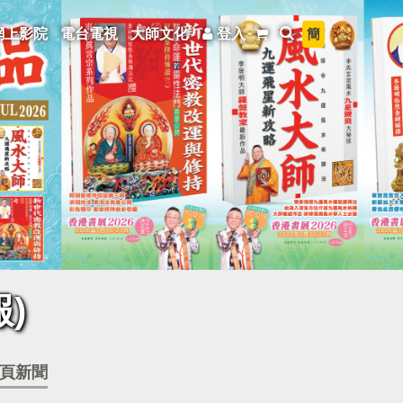
簡
網上影院
電台電視
大師文化
登入
)
頁新聞