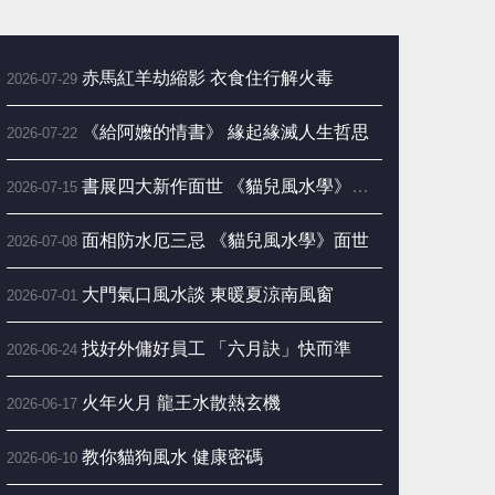
赤馬紅羊劫縮影 衣食住行解火毒
2026-07-29
《給阿嬤的情書》 緣起緣滅人生哲思
2026-07-22
書展四大新作面世 《貓兒風水學》成亮點
2026-07-15
面相防水厄三忌 《貓兒風水學》面世
2026-07-08
大門氣口風水談 東暖夏涼南風窗
2026-07-01
找好外傭好員工 「六月訣」快而準
2026-06-24
火年火月 龍王水散熱玄機
2026-06-17
教你貓狗風水 健康密碼
2026-06-10