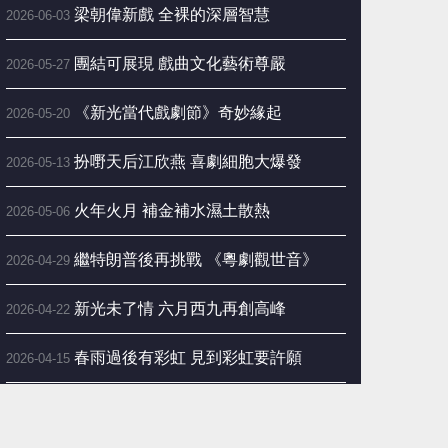
梁朝偉新戲 全裸的深層智慧
2026-06-03
團結可展現 戲曲文化藝術尊嚴
2026-05-27
《新光當代戲劇節》奇妙緣起
2026-05-20
扮嘢天后江欣燕 喜劇細胞大爆發
2026-05-13
火年火月 補金補水濕土散熱
2026-05-06
繼特朗普後再挑戰 《粵劇觀世音》
2026-04-29
新光未了情 六月西九再創高峰
2026-04-22
春雨過後有彩虹 見到彩虹要許願
2026-04-15
新光當代戲劇節 六月西九三劇會師
2026-04-08