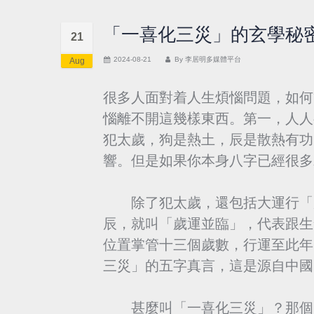
「一喜化三災」的玄學秘
21
2024-08-21
By
李居明多媒體平台
Aug
很多人面對着人生煩惱問題，如何
惱離不開這幾樣東西。第一，人人
犯太歲，狗是熱土，辰是散熱有功
響。但是如果你本身八字已經很多
除了犯太歲，還包括大運行「歲
辰，就叫「歲運並臨」，代表跟生
位置掌管十三個歲數，行運至此年
三災」的五字真言，這是源自中國
甚麼叫「一喜化三災」？那個「