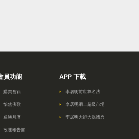
嬰兒床母「百無禁忌」四字平安訣
2026-04-01
向買不到票的 觀眾致歉
2026-03-25
二月二剃龍頭 一年好景樂悠悠
2026-03-18
三月當令轉運 要做三件事
2026-03-11
脫胎換骨入三月 拍枱九下行好運
2026-03-04
會員功能
APP 下載
《粵劇特朗普4.0》 粵劇新浪潮來了！
2026-02-25
購買會籍
李居明前世算名法
大年初五「送五窮」 東南忌見垃圾桶
2026-02-21
怡然佛歌
李居明網上超級市場
馬年開工吉日1459 大年初七大陷阱
2026-02-11
通勝月曆
李居明大師大媒體秀
誰是馬年大贏家？ 兩大高危出生年份
2026-02-04
改運報告書