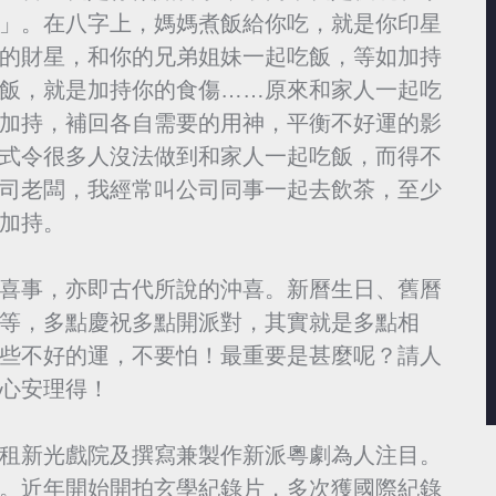
」。在八字上，媽媽煮飯給你吃，就是你印星
的財星，和你的兄弟姐妹一起吃飯，等如加持
飯，就是加持你的食傷……原來和家人一起吃
加持，補回各自需要的用神，平衡不好運的影
式令很多人沒法做到和家人一起吃飯，而得不
司老闆，我經常叫公司同事一起去飲茶，至少
加持。
事，亦即古代所說的沖喜。新曆生日、舊曆
等，多點慶祝多點開派對，其實就是多點相
些不好的運，不要怕！最重要是甚麼呢？請人
心安理得！
租新光戲院及撰寫兼製作新派粵劇為人注目。
。近年開始開拍玄學紀錄片，多次獲國際紀錄