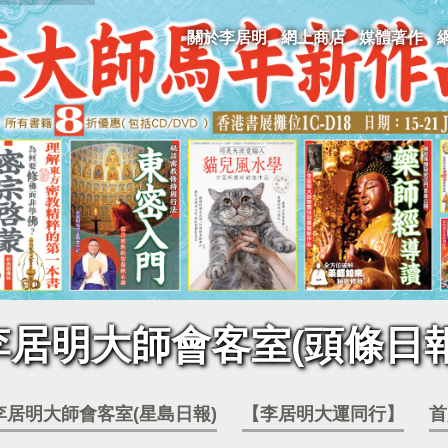
關於李居明
網上商店
媒體著作
李居明大師會客室(頭條日報
李居明大師會客室(星島日報)
【李居明大運同行】
首